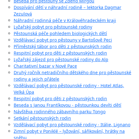
Beseda pro pěstouny se Zdeno Mirgou
Dospívání dětí v náhradní rodině – lektorka Dagmar
Zezulová
Náhradní rodinná péče v Královéhradeckém kraji
Lyžařský pobyt pro pěstounské rodiny
Pěstounská péče pohledem biologických dětí
Vzdělávací pobyt pro pěstouny v Bartošově Peci
Příměstský tábor pro děti z pěstounských rodin
Respitní pobyt pro děti z pěstounských rodin
Lyžařský zájezd pro pěstounské rodiny do Alp
Charitativní bazar v Nové Pace
Druhý ročník netradičního dětského dne pro pěstounské
rodiny a jejich přátele
Vzdělávací pobyt pro pěstounské rodiny - Hotel Atlas,
Velká Úpa
Respitní pobyt pro děti z pěstounských rodin
Beseda s Janou Frantíkovou - pěstounkou devíti dětí
Návštěva rodinného zábavního parku Tongo
Setkání pěstounských rodin
Vzdělávací pobyt pro pěstounské rodiny - Itálie, Lignano
Zimní pobyt v Poniklé – lyžování, sáňkování, hrátky na
sněhu