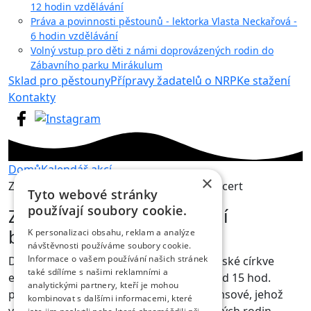
12 hodin vzdělávání
Práva a povinnosti pěstounů - lektorka Vlasta Neckařová -
6 hodin vzdělávání
Volný vstup pro děti z námi doprovázených rodin do
Zábavního parku Mirákulum
Sklad pro pěstouny
Přípravy žadatelů o NRP
Ke stažení
Kontakty
Domů
Kalendář akcí
×
Zveme vás na předvánoční benefiční koncert
Tyto webové stránky
používají soubory cookie.
Zveme vás na předvánoční
benefiční koncert
K personalizaci obsahu, reklam a analýze
návštěvnosti používáme soubory cookie.
Informace o vašem používání našich stránek
Dne 14. prosince se v kostele Českobratrské církve
také sdílíme s našimi reklamními a
evangelické v Hradci Králové uskuteční od 15 hod.
analytickými partnery, kteří je mohou
předvánoční benefiční koncert Kláry Remsové, jehož
kombinovat s dalšími informacemi, které