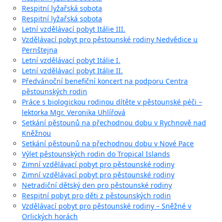
Respitní lyžařská sobota
Respitní lyžařská sobota
Letní vzdělávací pobyt Itálie III.
Vzdělávací pobyt pro pěstounské rodiny Nedvědice u
Pernštejna
Letní vzdělávací pobyt Itálie I.
Letní vzdělávací pobyt Itálie II.
Předvánoční benefiční koncert na podporu Centra
pěstounských rodin
Práce s biologickou rodinou dítěte v pěstounské péči –
lektorka Mgr. Veronika Uhlířová
Setkání pěstounů na přechodnou dobu v Rychnově nad
Kněžnou
Setkání pěstounů na přechodnou dobu v Nové Pace
Výlet pěstounských rodin do Tropical Islands
Zimní vzdělávací pobyt pro pěstounské rodiny
Zimní vzdělávací pobyt pro pěstounské rodiny
Netradiční dětský den pro pěstounské rodiny
Respitní pobyt pro děti z pěstounských rodin
Vzdělávací pobyt pro pěstounské rodiny – Sněžné v
Orlických horách