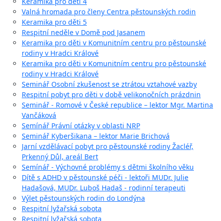
Keramika pro děti 4
Valná hromada pro členy Centra pěstounských rodin
Keramika pro děti 5
Respitní neděle v Domě pod Jasanem
Keramika pro děti v Komunitním centru pro pěstounské
rodiny v Hradci Králové
Keramika pro děti v Komunitním centru pro pěstounské
rodiny v Hradci Králové
Seminář Osobní zkušenost se ztrátou vztahové vazby
Respitní pobyt pro děti v době velikonočních prázdnin
Seminář - Romové v České republice – lektor Mgr. Martina
Vančáková
Semínář Právní otázky v oblasti NRP
Seminář Kyberšikana – lektor Marie Brichová
Jarní vzdělávací pobyt pro pěstounské rodiny Žacléř,
Prkenný Důl, areál Bert
Semínář - Výchovné problémy s dětmi školního věku
Dítě s ADHD v pěstounské péči - lektoři MUDr. Julie
Hadašová, MUDr. Luboš Hadaš - rodinní terapeuti
Výlet pěstounských rodin do Londýna
Respitní lyžařská sobota
Respitní lyžařská sobota