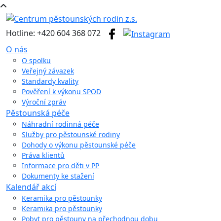
Hotline: +420 604 368 072
O nás
O spolku
Veřejný závazek
Standardy kvality
Pověření k výkonu SPOD
Výroční zpráv
Pěstounská péče
Náhradní rodinná péče
Služby pro pěstounské rodiny
Dohody o výkonu pěstounské péče
Práva klientů
Informace pro děti v PP
Dokumenty ke stažení
Kalendář akcí
Keramika pro pěstounky
Keramika pro pěstounky
Pobyt pro pěstouny na přechodnou dobu