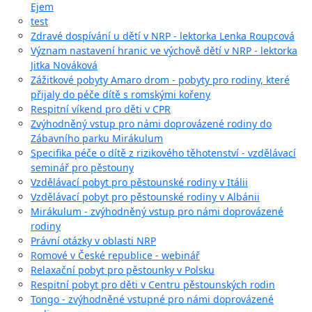
Ejem
test
Zdravé dospívání u dětí v NRP - lektorka Lenka Roupcová
Význam nastavení hranic ve výchově dětí v NRP - lektorka
Jitka Nováková
Zážitkové pobyty Amaro drom - pobyty pro rodiny, které
přijaly do péče dítě s romskými kořeny
Respitní víkend pro děti v CPR
Zvýhodněný vstup pro námi doprovázené rodiny do
Zábavního parku Mirákulum
Specifika péče o dítě z rizikového těhotenství - vzdělávací
seminář pro pěstouny
Vzdělávací pobyt pro pěstounské rodiny v Itálii
Vzdělávací pobyt pro pěstounské rodiny v Albánii
Mirákulum - zvýhodněný vstup pro námi doprovázené
rodiny
Právní otázky v oblasti NRP
Romové v České republice - webinář
Relaxační pobyt pro pěstounky v Polsku
Respitní pobyt pro děti v Centru pěstounských rodin
Tongo - zvýhodněné vstupné pro námi doprovázené