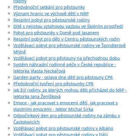
rodiny
Předvánoční setkání pro pěstounky
Význam hranic ve výchově dětí v NRP
Respitní pobyt pro pěstounské rodiny
Dítě s nejistou vztahovou vazbou ve školním prostředí
Pobyt pro pěstounky v Domě pod Jasanem
Respitní pobyt pro děti v Centru pěstounských rodin
Vzdělávací pobyt pro pěstounské rodiny ve Špindlerově
Mlýně
Vzdělávací pobyt pro pěstouny na přechodnou dobu
Systém náhradní rodinné péče v České republice -
lektorka Vlasta Neckařová
Garden party - oslava dne dětí pro pěstouny CPR
Předvánoční tvoření pro pěstounky CPR
Jak žijí rodiny, ze kterých mohou děti přicházet do NRP -
lektorka Jana Ženíšková
Emoce - jak pracovat s emocemi dětí, jak pracovat s
vlastními emocemi - lektor Michal Sirka
Odpočinkový den pro pěstounské rodiny na zámku v
Častolovicích
Vzdělávací pobyt pro pěstounské rodiny v Albánii
Vzdělávací pobyt pro pěstounské rodiny v Itálii