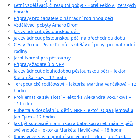
Letní vzdělávací, či respitní pobyt - Hotel Peklo v Jizerských
horách
Přípravy pro žadatele o náhradní rodinnou péči
Vzdělávací pobyty Amaro Drom
Jak zvládnout pěstounskou péči
Jak zvládnout pěstounskou péči na přechodnou dobu
Cesty Romů - Písně Romů - vzdělávací pobyt pro náhradní
rodiny
Jarní tvoření pro pěstounky
Přípravy žadatelů o NRP
Jak zvládnout dlouhodobou pěstounskou péči – lektor
Štefan Šarkozy – 12 hodin
Terapeutické rodičovství – lektorka Martina Vančáková – 12
hodin
Problematika závislostí – lektorka Alexandra Vokurková –
12 hodin
Puberta a dospívání u dětí v NRP - lektoři Olga Ejemová a
Jan Ejem – 12 hodin
Jak být současně maminkou a babičkou aneb mám v péči
své vnouče – lektorka Markéta Havlíčková – 18 hodin
Romství versus majoritní společnost - lektor Jan Dužda -