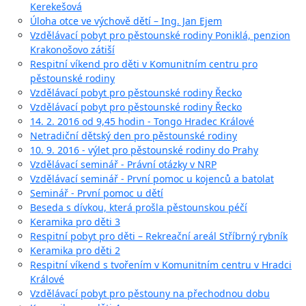
Kerekešová
Úloha otce ve výchově dětí – Ing. Jan Ejem
Vzdělávací pobyt pro pěstounské rodiny Poniklá, penzion
Krakonošovo zátiší
Respitní víkend pro děti v Komunitním centru pro
pěstounské rodiny
Vzdělávací pobyt pro pěstounské rodiny Řecko
Vzdělávací pobyt pro pěstounské rodiny Řecko
14. 2. 2016 od 9,45 hodin - Tongo Hradec Králové
Netradiční dětský den pro pěstounské rodiny
10. 9. 2016 - výlet pro pěstounské rodiny do Prahy
Vzdělávací seminář - Právní otázky v NRP
Vzdělávací seminář - První pomoc u kojenců a batolat
Seminář - První pomoc u dětí
Beseda s dívkou, která prošla pěstounskou péčí
Keramika pro děti 3
Respitní pobyt pro děti – Rekreační areál Stříbrný rybník
Keramika pro děti 2
Respitní víkend s tvořením v Komunitním centru v Hradci
Králové
Vzdělávací pobyt pro pěstouny na přechodnou dobu