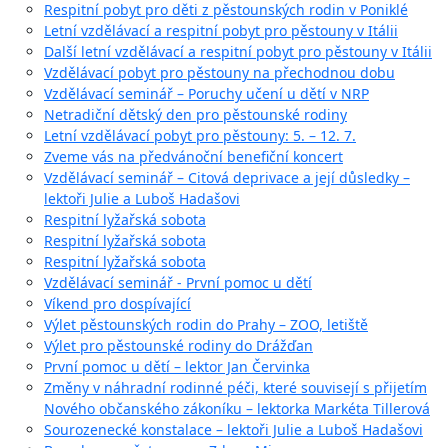
Respitní pobyt pro děti z pěstounských rodin v Poniklé
Letní vzdělávací a respitní pobyt pro pěstouny v Itálii
Další letní vzdělávací a respitní pobyt pro pěstouny v Itálii
Vzdělávací pobyt pro pěstouny na přechodnou dobu
Vzdělávací seminář – Poruchy učení u dětí v NRP
Netradiční dětský den pro pěstounské rodiny
Letní vzdělávací pobyt pro pěstouny: 5. – 12. 7.
Zveme vás na předvánoční benefiční koncert
Vzdělávací seminář – Citová deprivace a její důsledky –
lektoři Julie a Luboš Hadašovi
Respitní lyžařská sobota
Respitní lyžařská sobota
Respitní lyžařská sobota
Vzdělávací seminář - První pomoc u dětí
Víkend pro dospívající
Výlet pěstounských rodin do Prahy – ZOO, letiště
Výlet pro pěstounské rodiny do Drážďan
První pomoc u dětí – lektor Jan Červinka
Změny v náhradní rodinné péči, které souvisejí s přijetím
Nového občanského zákoníku – lektorka Markéta Tillerová
Sourozenecké konstalace – lektoři Julie a Luboš Hadašovi