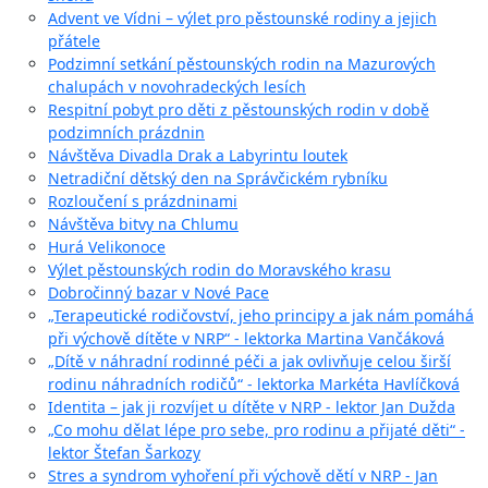
Advent ve Vídni – výlet pro pěstounské rodiny a jejich
přátele
Podzimní setkání pěstounských rodin na Mazurových
chalupách v novohradeckých lesích
Respitní pobyt pro děti z pěstounských rodin v době
podzimních prázdnin
Návštěva Divadla Drak a Labyrintu loutek
Netradiční dětský den na Správčickém rybníku
Rozloučení s prázdninami
Návštěva bitvy na Chlumu
Hurá Velikonoce
Výlet pěstounských rodin do Moravského krasu
Dobročinný bazar v Nové Pace
„Terapeutické rodičovství, jeho principy a jak nám pomáhá
při výchově dítěte v NRP“ - lektorka Martina Vančáková
„Dítě v náhradní rodinné péči a jak ovlivňuje celou širší
rodinu náhradních rodičů“ - lektorka Markéta Havlíčková
Identita – jak ji rozvíjet u dítěte v NRP - lektor Jan Dužda
„Co mohu dělat lépe pro sebe, pro rodinu a přijaté děti“ -
lektor Štefan Šarkozy
Stres a syndrom vyhoření při výchově dětí v NRP - Jan