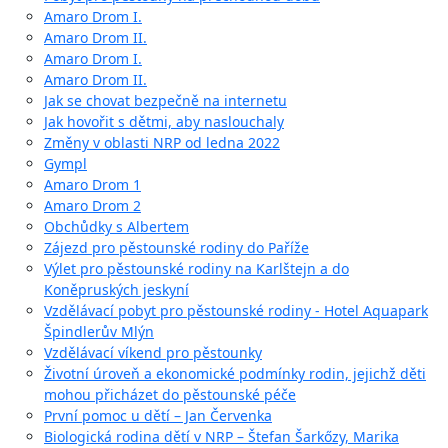
Amaro Drom I.
Amaro Drom II.
Amaro Drom I.
Amaro Drom II.
Jak se chovat bezpečně na internetu
Jak hovořit s dětmi, aby naslouchaly
Změny v oblasti NRP od ledna 2022
Gympl
Amaro Drom 1
Amaro Drom 2
Obchůdky s Albertem
Zájezd pro pěstounské rodiny do Paříže
Výlet pro pěstounské rodiny na Karlštejn a do
Koněpruských jeskyní
Vzdělávací pobyt pro pěstounské rodiny - Hotel Aquapark
Špindlerův Mlýn
Vzdělávací víkend pro pěstounky
Životní úroveň a ekonomické podmínky rodin, jejichž děti
mohou přicházet do pěstounské péče
První pomoc u dětí – Jan Červenka
Biologická rodina dětí v NRP – Štefan Šarkőzy, Marika