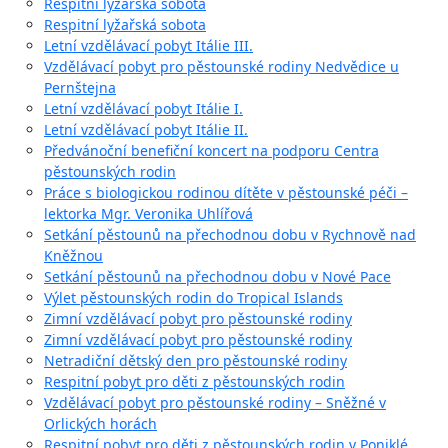
Respitní lyžařská sobota
Respitní lyžařská sobota
Letní vzdělávací pobyt Itálie III.
Vzdělávací pobyt pro pěstounské rodiny Nedvědice u
Pernštejna
Letní vzdělávací pobyt Itálie I.
Letní vzdělávací pobyt Itálie II.
Předvánoční benefiční koncert na podporu Centra
pěstounských rodin
Práce s biologickou rodinou dítěte v pěstounské péči –
lektorka Mgr. Veronika Uhlířová
Setkání pěstounů na přechodnou dobu v Rychnově nad
Kněžnou
Setkání pěstounů na přechodnou dobu v Nové Pace
Výlet pěstounských rodin do Tropical Islands
Zimní vzdělávací pobyt pro pěstounské rodiny
Zimní vzdělávací pobyt pro pěstounské rodiny
Netradiční dětský den pro pěstounské rodiny
Respitní pobyt pro děti z pěstounských rodin
Vzdělávací pobyt pro pěstounské rodiny – Sněžné v
Orlických horách
Respitní pobyt pro děti z pěstounských rodin v Poniklé