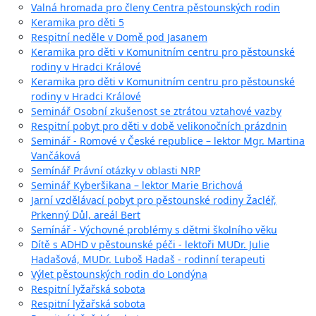
Valná hromada pro členy Centra pěstounských rodin
Keramika pro děti 5
Respitní neděle v Domě pod Jasanem
Keramika pro děti v Komunitním centru pro pěstounské
rodiny v Hradci Králové
Keramika pro děti v Komunitním centru pro pěstounské
rodiny v Hradci Králové
Seminář Osobní zkušenost se ztrátou vztahové vazby
Respitní pobyt pro děti v době velikonočních prázdnin
Seminář - Romové v České republice – lektor Mgr. Martina
Vančáková
Semínář Právní otázky v oblasti NRP
Seminář Kyberšikana – lektor Marie Brichová
Jarní vzdělávací pobyt pro pěstounské rodiny Žacléř,
Prkenný Důl, areál Bert
Semínář - Výchovné problémy s dětmi školního věku
Dítě s ADHD v pěstounské péči - lektoři MUDr. Julie
Hadašová, MUDr. Luboš Hadaš - rodinní terapeuti
Výlet pěstounských rodin do Londýna
Respitní lyžařská sobota
Respitní lyžařská sobota