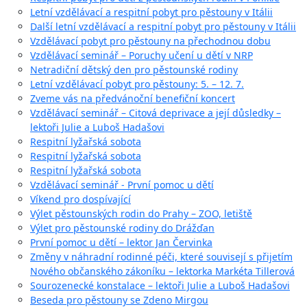
Letní vzdělávací a respitní pobyt pro pěstouny v Itálii
Další letní vzdělávací a respitní pobyt pro pěstouny v Itálii
Vzdělávací pobyt pro pěstouny na přechodnou dobu
Vzdělávací seminář – Poruchy učení u dětí v NRP
Netradiční dětský den pro pěstounské rodiny
Letní vzdělávací pobyt pro pěstouny: 5. – 12. 7.
Zveme vás na předvánoční benefiční koncert
Vzdělávací seminář – Citová deprivace a její důsledky –
lektoři Julie a Luboš Hadašovi
Respitní lyžařská sobota
Respitní lyžařská sobota
Respitní lyžařská sobota
Vzdělávací seminář - První pomoc u dětí
Víkend pro dospívající
Výlet pěstounských rodin do Prahy – ZOO, letiště
Výlet pro pěstounské rodiny do Drážďan
První pomoc u dětí – lektor Jan Červinka
Změny v náhradní rodinné péči, které souvisejí s přijetím
Nového občanského zákoníku – lektorka Markéta Tillerová
Sourozenecké konstalace – lektoři Julie a Luboš Hadašovi
Beseda pro pěstouny se Zdeno Mirgou