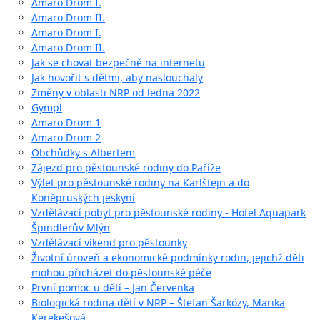
Amaro Drom I.
Amaro Drom II.
Amaro Drom I.
Amaro Drom II.
Jak se chovat bezpečně na internetu
Jak hovořit s dětmi, aby naslouchaly
Změny v oblasti NRP od ledna 2022
Gympl
Amaro Drom 1
Amaro Drom 2
Obchůdky s Albertem
Zájezd pro pěstounské rodiny do Paříže
Výlet pro pěstounské rodiny na Karlštejn a do
Koněpruských jeskyní
Vzdělávací pobyt pro pěstounské rodiny - Hotel Aquapark
Špindlerův Mlýn
Vzdělávací víkend pro pěstounky
Životní úroveň a ekonomické podmínky rodin, jejichž děti
mohou přicházet do pěstounské péče
První pomoc u dětí – Jan Červenka
Biologická rodina dětí v NRP – Štefan Šarkőzy, Marika
Kerekešová