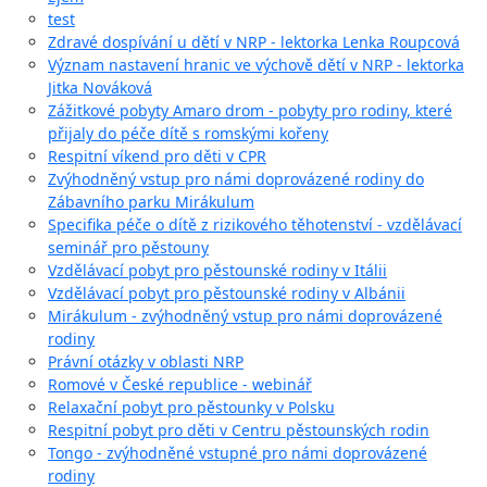
test
Zdravé dospívání u dětí v NRP - lektorka Lenka Roupcová
Význam nastavení hranic ve výchově dětí v NRP - lektorka
Jitka Nováková
Zážitkové pobyty Amaro drom - pobyty pro rodiny, které
přijaly do péče dítě s romskými kořeny
Respitní víkend pro děti v CPR
Zvýhodněný vstup pro námi doprovázené rodiny do
Zábavního parku Mirákulum
Specifika péče o dítě z rizikového těhotenství - vzdělávací
seminář pro pěstouny
Vzdělávací pobyt pro pěstounské rodiny v Itálii
Vzdělávací pobyt pro pěstounské rodiny v Albánii
Mirákulum - zvýhodněný vstup pro námi doprovázené
rodiny
Právní otázky v oblasti NRP
Romové v České republice - webinář
Relaxační pobyt pro pěstounky v Polsku
Respitní pobyt pro děti v Centru pěstounských rodin
Tongo - zvýhodněné vstupné pro námi doprovázené
rodiny