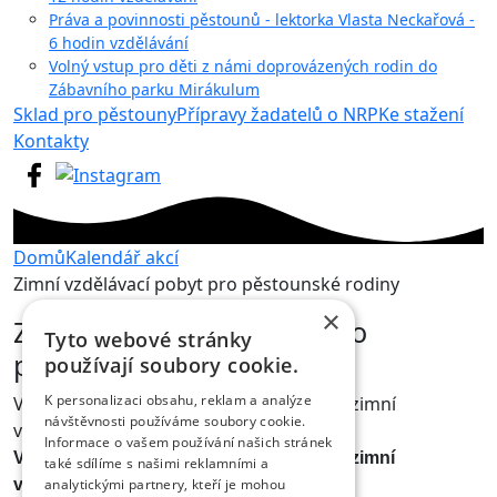
Práva a povinnosti pěstounů - lektorka Vlasta Neckařová -
6 hodin vzdělávání
Volný vstup pro děti z námi doprovázených rodin do
Zábavního parku Mirákulum
Sklad pro pěstouny
Přípravy žadatelů o NRP
Ke stažení
Kontakty
Domů
Kalendář akcí
Zimní vzdělávací pobyt pro pěstounské rodiny
×
Zimní vzdělávací pobyt pro
Tyto webové stránky
pěstounské rodiny
používají soubory cookie.
K personalizaci obsahu, reklam a analýze
V termínu 29. 1. - 1. 2. 2015 se uskuteční zimní
návštěvnosti používáme soubory cookie.
vzdělávací pobyt pro pěstounské rodiny.
Informace o vašem používání našich stránek
V termínu 29. 1. - 1. 2. 2015 se uskuteční zimní
také sdílíme s našimi reklamními a
vzdělávací pobyt pro pěstounské rodiny.
analytickými partnery, kteří je mohou