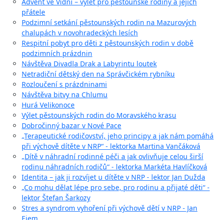
Advent ve Vídni – výlet pro pěstounské rodiny a jejich
přátele
Podzimní setkání pěstounských rodin na Mazurových
chalupách v novohradeckých lesích
Respitní pobyt pro děti z pěstounských rodin v době
podzimních prázdnin
Návštěva Divadla Drak a Labyrintu loutek
Netradiční dětský den na Správčickém rybníku
Rozloučení s prázdninami
Návštěva bitvy na Chlumu
Hurá Velikonoce
Výlet pěstounských rodin do Moravského krasu
Dobročinný bazar v Nové Pace
„Terapeutické rodičovství, jeho principy a jak nám pomáhá
při výchově dítěte v NRP“ - lektorka Martina Vančáková
„Dítě v náhradní rodinné péči a jak ovlivňuje celou širší
rodinu náhradních rodičů“ - lektorka Markéta Havlíčková
Identita – jak ji rozvíjet u dítěte v NRP - lektor Jan Dužda
„Co mohu dělat lépe pro sebe, pro rodinu a přijaté děti“ -
lektor Štefan Šarkozy
Stres a syndrom vyhoření při výchově dětí v NRP - Jan
Ejem