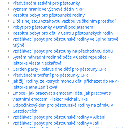
Předvánoční setkání pro pěstounky
Význam hranic ve výchově dětí v NRP
Respitní pobyt pro pěstounské rodiny
Dítě s nejistou vztahovou vazbou ve školním prostředí
Pobyt pro pěstounky v Domě pod Jasanem
Respitní pobyt pro děti v Centru pěstounských rodin
Vzdělávací pobyt pro pěstounské rodiny ve Špindlerově
Mlýně
Vzdělávací pobyt pro pěstouny na přechodnou dobu
Systém náhradní rodinné péče v České republice -
lektorka Vlasta Neckařová
Garden party - oslava dne dětí pro pěstouny CPR
Předvánoční tvoření pro pěstounky CPR
Jak žijí rodiny, ze kterých mohou děti přicházet do NRP -
lektorka Jana Ženíšková
Emoce - jak pracovat s emocemi dětí, jak pracovat s
vlastními emocemi - lektor Michal Sirka
Odpočinkový den pro pěstounské rodiny na zámku v
Častolovicích
Vzdělávací pobyt pro pěstounské rodiny v Albánii
Vzdělávací pobyt pro pěstounské rodiny v Itálii