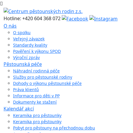
Hotline: +420 604 368 072
O nás
O spolku
Veřejný závazek
Standardy kvality
Pověření k výkonu SPOD
Výroční zpráv
Pěstounská péče
Náhradní rodinná péče
Služby pro pěstounské rodiny
Dohody o výkonu pěstounské péče
Práva klientů
Informace pro děti v PP
Dokumenty ke stažení
Kalendář akcí
Keramika pro pěstounky
Keramika pro pěstounky
Pobyt pro pěstouny na přechodnou dobu