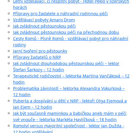
Letní vzdělávací, či respitní pobyt - Hotel Peklo v Jizerských
horách
Přípravy pro žadatele o náhradní rodinnou péči
Vzdělávací pobyty Amaro Drom
Jak zvládnout pěstounskou péči
Jak zvládnout pěstounskou péči na přechodnou dobu
Cesty Romů - Písně Romů - vzdělávací pobyt pro náhradní
rodiny
Jarní tvoření pro pěstounky
Přípravy žadatelů o NRP
Jak zvládnout dlouhodobou pěstounskou péči – lektor
Štefan Šarkozy – 12 hodin
Terapeutické rodičovství – lektorka Martina Vančáková – 12
hodin
Problematika závislostí – lektorka Alexandra Vokurková –
12 hodin
Puberta a dospívání u dětí v NRP - lektoři Olga Ejemová a
Jan Ejem – 12 hodin
Jak být současně maminkou a babičkou aneb mám v péči
své vnouče – lektorka Markéta Havlíčková – 18 hodin
Romství versus majoritní společnost - lektor Jan Dužda -
12 hodin vzdělávání