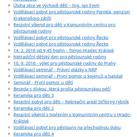
Úloha otce ve výchově dětí – Ing. Jan Ejem
Vzdělávací pobyt pro pěstounské rodiny Poniklá, penzion
Krakonošovo zátiší
Respitní víkend pro děti v Komunitním centru pro
pěstounské rodiny
Vzdělávací pobyt pro pěstounské rodiny Řecko
Vzdělávací pobyt pro pěstounské rodiny Řecko
14. 2. 2016 od 9,45 hodin - Tongo Hradec Králové
Netradiční dětský den pro pěstounské rodiny
10. 9. 2016 - výlet pro pěstounské rodiny do Prahy
Vzdělávací seminář - Právní otázky v NRP
Vzdělávací seminář - První pomoc u kojenců a batolat
Seminář - První pomoc u dětí
Beseda s dívkou, která prošla pěstounskou péčí
Keramika pro děti 3
Respitní pobyt pro děti – Rekreační areál Stříbrný rybník
Keramika pro děti 2
Respitní víkend s tvořením v Komunitním centru v Hradci
Králové
Vzdělávací pobyt pro pěstouny na přechodnou dobu
Keramika pro děti 4