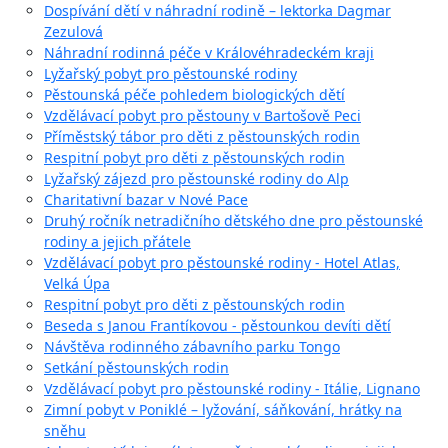
Dospívání dětí v náhradní rodině – lektorka Dagmar
Zezulová
Náhradní rodinná péče v Královéhradeckém kraji
Lyžařský pobyt pro pěstounské rodiny
Pěstounská péče pohledem biologických dětí
Vzdělávací pobyt pro pěstouny v Bartošově Peci
Příměstský tábor pro děti z pěstounských rodin
Respitní pobyt pro děti z pěstounských rodin
Lyžařský zájezd pro pěstounské rodiny do Alp
Charitativní bazar v Nové Pace
Druhý ročník netradičního dětského dne pro pěstounské
rodiny a jejich přátele
Vzdělávací pobyt pro pěstounské rodiny - Hotel Atlas,
Velká Úpa
Respitní pobyt pro děti z pěstounských rodin
Beseda s Janou Frantíkovou - pěstounkou devíti dětí
Návštěva rodinného zábavního parku Tongo
Setkání pěstounských rodin
Vzdělávací pobyt pro pěstounské rodiny - Itálie, Lignano
Zimní pobyt v Poniklé – lyžování, sáňkování, hrátky na
sněhu