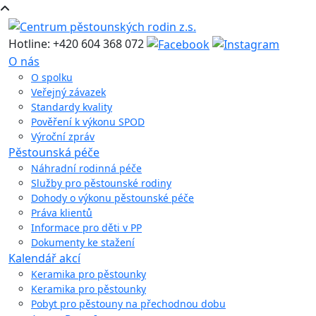
Hotline: +420 604 368 072
O nás
O spolku
Veřejný závazek
Standardy kvality
Pověření k výkonu SPOD
Výroční zpráv
Pěstounská péče
Náhradní rodinná péče
Služby pro pěstounské rodiny
Dohody o výkonu pěstounské péče
Práva klientů
Informace pro děti v PP
Dokumenty ke stažení
Kalendář akcí
Keramika pro pěstounky
Keramika pro pěstounky
Pobyt pro pěstouny na přechodnou dobu