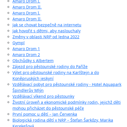
Amaro Drom I.
Amaro Drom II.
Amaro Drom I.
Amaro Drom II.
Jak se chovat bezpečně na internetu
Jak hovořit s dětmi, aby naslouchaly
Změny v oblasti NRP od ledna 2022
Gympl
Amaro Drom 1
Amaro Drom 2
Obchůdky s Albertem
Zájezd pro pěstounské rodiny do Paříže
Výlet pro pěstounské rodiny na Karlštejn a do
Koněpruských jeskyní
Vzdělávací pobyt pro pěstounské rodiny - Hotel Aquapark
Špindlerův Mlýn
Vzdělávací víkend pro pěstounky
Životní úroveň a ekonomické podmínky rodin, jejichž děti
mohou přicházet do pěstounské péče
První pomoc u dětí – Jan Červenka
Biologická rodina dětí v NRP – Štefan Šarkőzy, Marika
Kerekešová