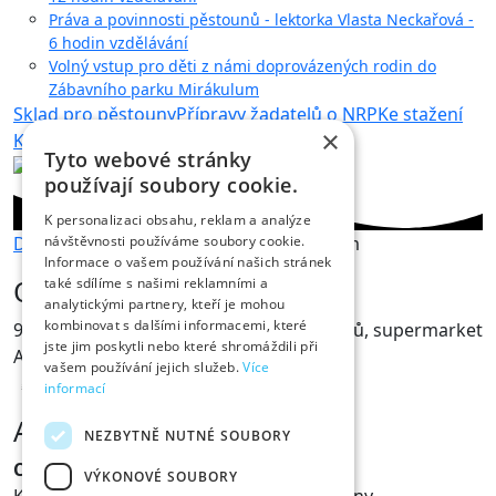
Práva a povinnosti pěstounů - lektorka Vlasta Neckařová -
6 hodin vzdělávání
Volný vstup pro děti z námi doprovázených rodin do
Zábavního parku Mirákulum
Sklad pro pěstouny
Přípravy žadatelů o NRP
Ke stažení
×
Kontakty
Tyto webové stránky
používají soubory cookie.
K personalizaci obsahu, reklam a analýze
Domů
Kalendář akcí
Obchůdky s Albertem
návštěvnosti používáme soubory cookie.
Informace o vašem používání našich stránek
Obchůdky s Albertem
také sdílíme s našimi reklamními a
analytickými partnery, kteří je mohou
kombinovat s dalšími informacemi, které
9. - 11. 12. prodej výrobků dětí a pěstounů, supermarket
jste jim poskytli nebo které shromáždili při
Albert, Svitavská, Hradec Králové
vašem používání jejich služeb.
Více
informací
Adresa
NEZBYTNĚ NUTNÉ SOUBORY
Centrum pěstounských rodin z.s.
VÝKONOVÉ SOUBORY
Komunitní centrum pro pěstounské rodiny