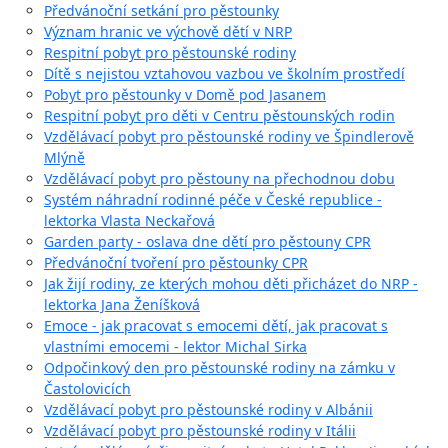
Předvánoční setkání pro pěstounky
Význam hranic ve výchově dětí v NRP
Respitní pobyt pro pěstounské rodiny
Dítě s nejistou vztahovou vazbou ve školním prostředí
Pobyt pro pěstounky v Domě pod Jasanem
Respitní pobyt pro děti v Centru pěstounských rodin
Vzdělávací pobyt pro pěstounské rodiny ve Špindlerově
Mlýně
Vzdělávací pobyt pro pěstouny na přechodnou dobu
Systém náhradní rodinné péče v České republice -
lektorka Vlasta Neckařová
Garden party - oslava dne dětí pro pěstouny CPR
Předvánoční tvoření pro pěstounky CPR
Jak žijí rodiny, ze kterých mohou děti přicházet do NRP -
lektorka Jana Ženíšková
Emoce - jak pracovat s emocemi dětí, jak pracovat s
vlastními emocemi - lektor Michal Sirka
Odpočinkový den pro pěstounské rodiny na zámku v
Častolovicích
Vzdělávací pobyt pro pěstounské rodiny v Albánii
Vzdělávací pobyt pro pěstounské rodiny v Itálii