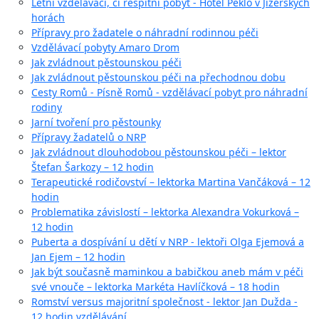
Letní vzdělávací, či respitní pobyt - Hotel Peklo v Jizerských
horách
Přípravy pro žadatele o náhradní rodinnou péči
Vzdělávací pobyty Amaro Drom
Jak zvládnout pěstounskou péči
Jak zvládnout pěstounskou péči na přechodnou dobu
Cesty Romů - Písně Romů - vzdělávací pobyt pro náhradní
rodiny
Jarní tvoření pro pěstounky
Přípravy žadatelů o NRP
Jak zvládnout dlouhodobou pěstounskou péči – lektor
Štefan Šarkozy – 12 hodin
Terapeutické rodičovství – lektorka Martina Vančáková – 12
hodin
Problematika závislostí – lektorka Alexandra Vokurková –
12 hodin
Puberta a dospívání u dětí v NRP - lektoři Olga Ejemová a
Jan Ejem – 12 hodin
Jak být současně maminkou a babičkou aneb mám v péči
své vnouče – lektorka Markéta Havlíčková – 18 hodin
Romství versus majoritní společnost - lektor Jan Dužda -
12 hodin vzdělávání