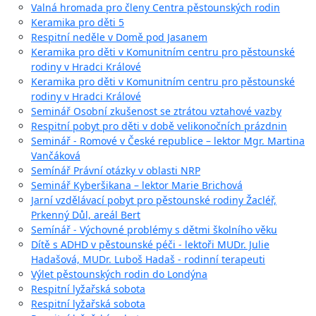
Valná hromada pro členy Centra pěstounských rodin
Keramika pro děti 5
Respitní neděle v Domě pod Jasanem
Keramika pro děti v Komunitním centru pro pěstounské
rodiny v Hradci Králové
Keramika pro děti v Komunitním centru pro pěstounské
rodiny v Hradci Králové
Seminář Osobní zkušenost se ztrátou vztahové vazby
Respitní pobyt pro děti v době velikonočních prázdnin
Seminář - Romové v České republice – lektor Mgr. Martina
Vančáková
Semínář Právní otázky v oblasti NRP
Seminář Kyberšikana – lektor Marie Brichová
Jarní vzdělávací pobyt pro pěstounské rodiny Žacléř,
Prkenný Důl, areál Bert
Semínář - Výchovné problémy s dětmi školního věku
Dítě s ADHD v pěstounské péči - lektoři MUDr. Julie
Hadašová, MUDr. Luboš Hadaš - rodinní terapeuti
Výlet pěstounských rodin do Londýna
Respitní lyžařská sobota
Respitní lyžařská sobota