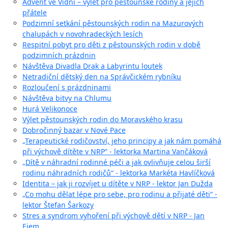
Advent ve Vídni – výlet pro pěstounské rodiny a jejich
přátele
Podzimní setkání pěstounských rodin na Mazurových
chalupách v novohradeckých lesích
Respitní pobyt pro děti z pěstounských rodin v době
podzimních prázdnin
Návštěva Divadla Drak a Labyrintu loutek
Netradiční dětský den na Správčickém rybníku
Rozloučení s prázdninami
Návštěva bitvy na Chlumu
Hurá Velikonoce
Výlet pěstounských rodin do Moravského krasu
Dobročinný bazar v Nové Pace
„Terapeutické rodičovství, jeho principy a jak nám pomáhá
při výchově dítěte v NRP“ - lektorka Martina Vančáková
„Dítě v náhradní rodinné péči a jak ovlivňuje celou širší
rodinu náhradních rodičů“ - lektorka Markéta Havlíčková
Identita – jak ji rozvíjet u dítěte v NRP - lektor Jan Dužda
„Co mohu dělat lépe pro sebe, pro rodinu a přijaté děti“ -
lektor Štefan Šarkozy
Stres a syndrom vyhoření při výchově dětí v NRP - Jan
Ejem