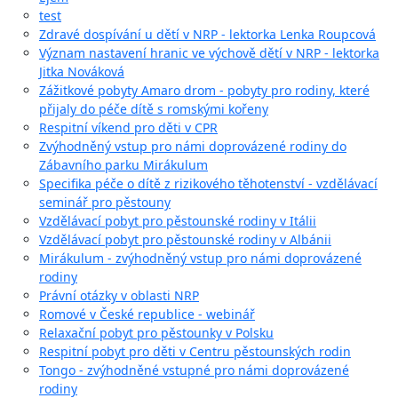
test
Zdravé dospívání u dětí v NRP - lektorka Lenka Roupcová
Význam nastavení hranic ve výchově dětí v NRP - lektorka
Jitka Nováková
Zážitkové pobyty Amaro drom - pobyty pro rodiny, které
přijaly do péče dítě s romskými kořeny
Respitní víkend pro děti v CPR
Zvýhodněný vstup pro námi doprovázené rodiny do
Zábavního parku Mirákulum
Specifika péče o dítě z rizikového těhotenství - vzdělávací
seminář pro pěstouny
Vzdělávací pobyt pro pěstounské rodiny v Itálii
Vzdělávací pobyt pro pěstounské rodiny v Albánii
Mirákulum - zvýhodněný vstup pro námi doprovázené
rodiny
Právní otázky v oblasti NRP
Romové v České republice - webinář
Relaxační pobyt pro pěstounky v Polsku
Respitní pobyt pro děti v Centru pěstounských rodin
Tongo - zvýhodněné vstupné pro námi doprovázené
rodiny