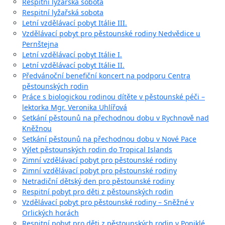
Respitní lyžařská sobota
Respitní lyžařská sobota
Letní vzdělávací pobyt Itálie III.
Vzdělávací pobyt pro pěstounské rodiny Nedvědice u
Pernštejna
Letní vzdělávací pobyt Itálie I.
Letní vzdělávací pobyt Itálie II.
Předvánoční benefiční koncert na podporu Centra
pěstounských rodin
Práce s biologickou rodinou dítěte v pěstounské péči –
lektorka Mgr. Veronika Uhlířová
Setkání pěstounů na přechodnou dobu v Rychnově nad
Kněžnou
Setkání pěstounů na přechodnou dobu v Nové Pace
Výlet pěstounských rodin do Tropical Islands
Zimní vzdělávací pobyt pro pěstounské rodiny
Zimní vzdělávací pobyt pro pěstounské rodiny
Netradiční dětský den pro pěstounské rodiny
Respitní pobyt pro děti z pěstounských rodin
Vzdělávací pobyt pro pěstounské rodiny – Sněžné v
Orlických horách
Respitní pobyt pro děti z pěstounských rodin v Poniklé