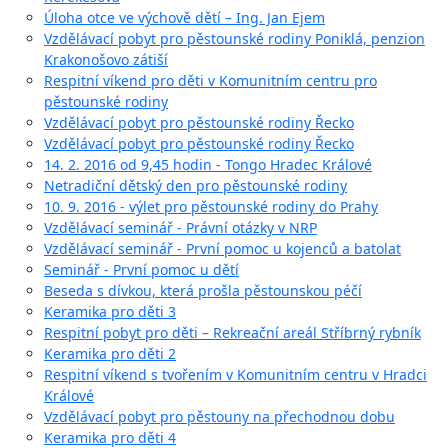
Úloha otce ve výchově dětí – Ing. Jan Ejem
Vzdělávací pobyt pro pěstounské rodiny Poniklá, penzion
Krakonošovo zátiší
Respitní víkend pro děti v Komunitním centru pro
pěstounské rodiny
Vzdělávací pobyt pro pěstounské rodiny Řecko
Vzdělávací pobyt pro pěstounské rodiny Řecko
14. 2. 2016 od 9,45 hodin - Tongo Hradec Králové
Netradiční dětský den pro pěstounské rodiny
10. 9. 2016 - výlet pro pěstounské rodiny do Prahy
Vzdělávací seminář - Právní otázky v NRP
Vzdělávací seminář - První pomoc u kojenců a batolat
Seminář - První pomoc u dětí
Beseda s dívkou, která prošla pěstounskou péčí
Keramika pro děti 3
Respitní pobyt pro děti – Rekreační areál Stříbrný rybník
Keramika pro děti 2
Respitní víkend s tvořením v Komunitním centru v Hradci
Králové
Vzdělávací pobyt pro pěstouny na přechodnou dobu
Keramika pro děti 4