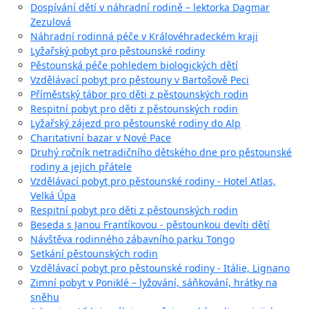
Dospívání dětí v náhradní rodině – lektorka Dagmar
Zezulová
Náhradní rodinná péče v Královéhradeckém kraji
Lyžařský pobyt pro pěstounské rodiny
Pěstounská péče pohledem biologických dětí
Vzdělávací pobyt pro pěstouny v Bartošově Peci
Příměstský tábor pro děti z pěstounských rodin
Respitní pobyt pro děti z pěstounských rodin
Lyžařský zájezd pro pěstounské rodiny do Alp
Charitativní bazar v Nové Pace
Druhý ročník netradičního dětského dne pro pěstounské
rodiny a jejich přátele
Vzdělávací pobyt pro pěstounské rodiny - Hotel Atlas,
Velká Úpa
Respitní pobyt pro děti z pěstounských rodin
Beseda s Janou Frantíkovou - pěstounkou devíti dětí
Návštěva rodinného zábavního parku Tongo
Setkání pěstounských rodin
Vzdělávací pobyt pro pěstounské rodiny - Itálie, Lignano
Zimní pobyt v Poniklé – lyžování, sáňkování, hrátky na
sněhu