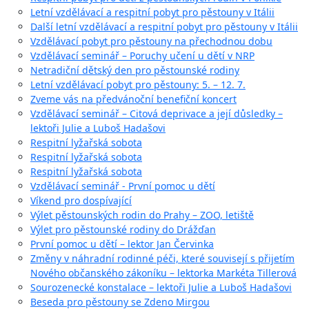
Letní vzdělávací a respitní pobyt pro pěstouny v Itálii
Další letní vzdělávací a respitní pobyt pro pěstouny v Itálii
Vzdělávací pobyt pro pěstouny na přechodnou dobu
Vzdělávací seminář – Poruchy učení u dětí v NRP
Netradiční dětský den pro pěstounské rodiny
Letní vzdělávací pobyt pro pěstouny: 5. – 12. 7.
Zveme vás na předvánoční benefiční koncert
Vzdělávací seminář – Citová deprivace a její důsledky –
lektoři Julie a Luboš Hadašovi
Respitní lyžařská sobota
Respitní lyžařská sobota
Respitní lyžařská sobota
Vzdělávací seminář - První pomoc u dětí
Víkend pro dospívající
Výlet pěstounských rodin do Prahy – ZOO, letiště
Výlet pro pěstounské rodiny do Drážďan
První pomoc u dětí – lektor Jan Červinka
Změny v náhradní rodinné péči, které souvisejí s přijetím
Nového občanského zákoníku – lektorka Markéta Tillerová
Sourozenecké konstalace – lektoři Julie a Luboš Hadašovi
Beseda pro pěstouny se Zdeno Mirgou