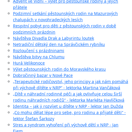
Advent ve Vídni – výlet pro pěstounské rodiny a jejich
přátele
Podzimní setkání pěstounských rodin na Mazurových
chalupách v novohradeckých lesích
Respitní pobyt pro děti z pěstounských rodin v době
podzimních prázdnin
Návštěva Divadla Drak a Labyrintu loutek
Netradiční dětský den na Správčickém rybníku
Rozloučení s prázdninami
Návštěva bitvy na Chlumu
Hurá Velikonoce
Výlet pěstounských rodin do Moravského krasu
Dobročinný bazar v Nové Pace
„Terapeutické rodičovství, jeho principy a jak nám pomáhá
při výchově dítěte v NRP“ - lektorka Martina Vančáková
„Dítě v náhradní rodinné péči a jak ovlivňuje celou širší
rodinu náhradních rodičů“ - lektorka Markéta Havlíčková
Identita – jak ji rozvíjet u dítěte v NRP - lektor Jan Dužda
„Co mohu dělat lépe pro sebe, pro rodinu a přijaté děti“ -
lektor Štefan Šarkozy
Stres a syndrom vyhoření při výchově dětí v NRP - Jan
Ejem