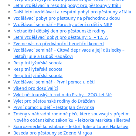
Letní vzdělávací a respitní pobyt pro pěstouny v Itálii
Další letní vzdělávací a respitní pobyt pro pěstouny v Itálii
Vzdělávací pobyt pro pěstouny na přechodnou dobu
Vzdělávací seminář – Poruchy učení u dětí v NRP
Netradiční dětský den pro pěstounské rodiny
Letní vzdělávací pobyt pro pěstouny: 5. – 12. 7.
Zveme vás na předvánoční benefiční koncert
Vzdělávací seminář – Citová deprivace a její důsledky –
lektoři Julie a Luboš Hadašovi
Respitní lyžařská sobota
Respitní lyžařská sobota
Respitní lyžařská sobota
Vzdělávací seminář - První pomoc u dětí
Víkend pro dospívající
Výlet pěstounských rodin do Prahy – ZOO, letiště
Výlet pro pěstounské rodiny do Drážďan
První pomoc u dětí – lektor Jan Červinka
Změny v náhradní rodinné péči, které souvisejí s přijetím
Nového občanského zákoníku – lektorka Markéta Tillerová
Sourozenecké konstalace – lektoři Julie a Luboš Hadašovi
Beseda pro pěstouny se Zdeno Mirgou