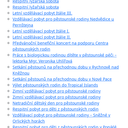
Respitní lyžařská sobota
Respitní lyžařská sobota
Letní vzdělávací pobyt Itálie III.
Vzdělávací pobyt pro pěstounské rodiny Nedvědice u
Pernštejna
Letní vzdělávací pobyt Itálie I.
Letní vzdělávací pobyt Itálie II.
Předvánoční benefiční koncert na podporu Centra
pěstounských rodin
Práce s biologickou rodinou dítěte v pěstounské péči –
lektorka Mgr. Veronika Uhlířová
Setkání pěstounů na přechodnou dobu v Rychnově nad
Kněžnou
Setkání pěstounů na přechodnou dobu v Nové Pace
Výlet pěstounských rodin do Tropical Islands
Zimní vzdělávací pobyt pro pěstounské rodiny
Zimní vzdělávací pobyt pro pěstounské rodiny
Netradiční dětský den pro pěstounské rodiny
Respitní pobyt pro děti z pěstounských rodin
Vzdělávací pobyt pro pěstounské rodiny – Sněžné v
Orlických horách
Respitní pobyt pro děti z pěstounských rodin v Poniklé