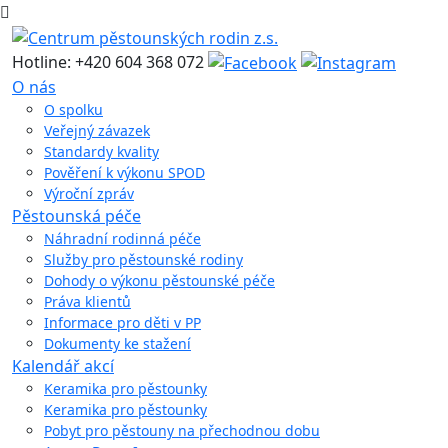
Hotline: +420 604 368 072
O nás
O spolku
Veřejný závazek
Standardy kvality
Pověření k výkonu SPOD
Výroční zpráv
Pěstounská péče
Náhradní rodinná péče
Služby pro pěstounské rodiny
Dohody o výkonu pěstounské péče
Práva klientů
Informace pro děti v PP
Dokumenty ke stažení
Kalendář akcí
Keramika pro pěstounky
Keramika pro pěstounky
Pobyt pro pěstouny na přechodnou dobu