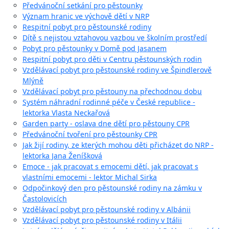
Předvánoční setkání pro pěstounky
Význam hranic ve výchově dětí v NRP
Respitní pobyt pro pěstounské rodiny
Dítě s nejistou vztahovou vazbou ve školním prostředí
Pobyt pro pěstounky v Domě pod Jasanem
Respitní pobyt pro děti v Centru pěstounských rodin
Vzdělávací pobyt pro pěstounské rodiny ve Špindlerově
Mlýně
Vzdělávací pobyt pro pěstouny na přechodnou dobu
Systém náhradní rodinné péče v České republice -
lektorka Vlasta Neckařová
Garden party - oslava dne dětí pro pěstouny CPR
Předvánoční tvoření pro pěstounky CPR
Jak žijí rodiny, ze kterých mohou děti přicházet do NRP -
lektorka Jana Ženíšková
Emoce - jak pracovat s emocemi dětí, jak pracovat s
vlastními emocemi - lektor Michal Sirka
Odpočinkový den pro pěstounské rodiny na zámku v
Častolovicích
Vzdělávací pobyt pro pěstounské rodiny v Albánii
Vzdělávací pobyt pro pěstounské rodiny v Itálii