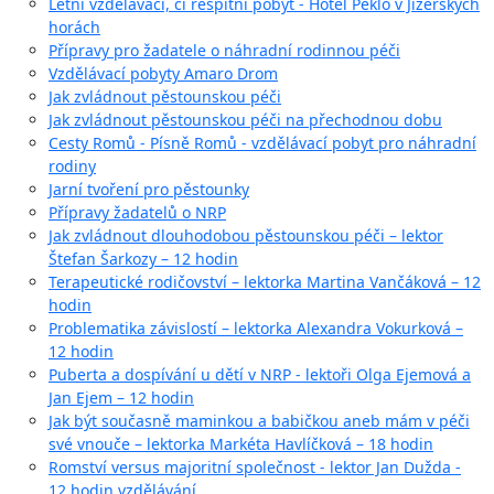
Letní vzdělávací, či respitní pobyt - Hotel Peklo v Jizerských
horách
Přípravy pro žadatele o náhradní rodinnou péči
Vzdělávací pobyty Amaro Drom
Jak zvládnout pěstounskou péči
Jak zvládnout pěstounskou péči na přechodnou dobu
Cesty Romů - Písně Romů - vzdělávací pobyt pro náhradní
rodiny
Jarní tvoření pro pěstounky
Přípravy žadatelů o NRP
Jak zvládnout dlouhodobou pěstounskou péči – lektor
Štefan Šarkozy – 12 hodin
Terapeutické rodičovství – lektorka Martina Vančáková – 12
hodin
Problematika závislostí – lektorka Alexandra Vokurková –
12 hodin
Puberta a dospívání u dětí v NRP - lektoři Olga Ejemová a
Jan Ejem – 12 hodin
Jak být současně maminkou a babičkou aneb mám v péči
své vnouče – lektorka Markéta Havlíčková – 18 hodin
Romství versus majoritní společnost - lektor Jan Dužda -
12 hodin vzdělávání