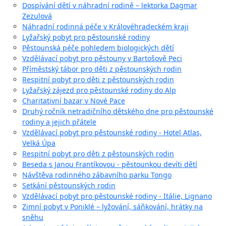
Dospívání dětí v náhradní rodině – lektorka Dagmar
Zezulová
Náhradní rodinná péče v Královéhradeckém kraji
Lyžařský pobyt pro pěstounské rodiny
Pěstounská péče pohledem biologických dětí
Vzdělávací pobyt pro pěstouny v Bartošově Peci
Příměstský tábor pro děti z pěstounských rodin
Respitní pobyt pro děti z pěstounských rodin
Lyžařský zájezd pro pěstounské rodiny do Alp
Charitativní bazar v Nové Pace
Druhý ročník netradičního dětského dne pro pěstounské
rodiny a jejich přátele
Vzdělávací pobyt pro pěstounské rodiny - Hotel Atlas,
Velká Úpa
Respitní pobyt pro děti z pěstounských rodin
Beseda s Janou Frantíkovou - pěstounkou devíti dětí
Návštěva rodinného zábavního parku Tongo
Setkání pěstounských rodin
Vzdělávací pobyt pro pěstounské rodiny - Itálie, Lignano
Zimní pobyt v Poniklé – lyžování, sáňkování, hrátky na
sněhu