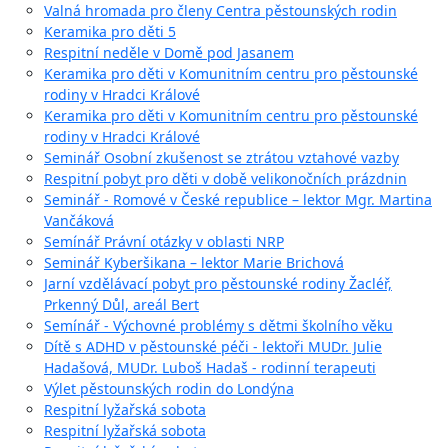
Valná hromada pro členy Centra pěstounských rodin
Keramika pro děti 5
Respitní neděle v Domě pod Jasanem
Keramika pro děti v Komunitním centru pro pěstounské
rodiny v Hradci Králové
Keramika pro děti v Komunitním centru pro pěstounské
rodiny v Hradci Králové
Seminář Osobní zkušenost se ztrátou vztahové vazby
Respitní pobyt pro děti v době velikonočních prázdnin
Seminář - Romové v České republice – lektor Mgr. Martina
Vančáková
Semínář Právní otázky v oblasti NRP
Seminář Kyberšikana – lektor Marie Brichová
Jarní vzdělávací pobyt pro pěstounské rodiny Žacléř,
Prkenný Důl, areál Bert
Semínář - Výchovné problémy s dětmi školního věku
Dítě s ADHD v pěstounské péči - lektoři MUDr. Julie
Hadašová, MUDr. Luboš Hadaš - rodinní terapeuti
Výlet pěstounských rodin do Londýna
Respitní lyžařská sobota
Respitní lyžařská sobota