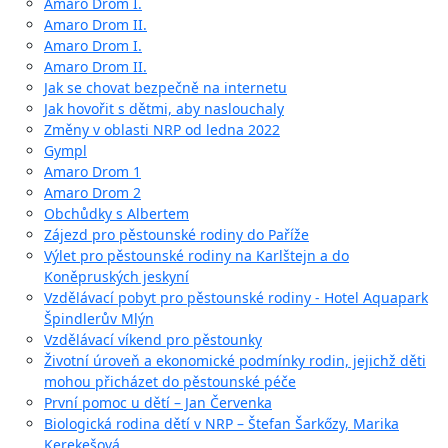
Amaro Drom I.
Amaro Drom II.
Amaro Drom I.
Amaro Drom II.
Jak se chovat bezpečně na internetu
Jak hovořit s dětmi, aby naslouchaly
Změny v oblasti NRP od ledna 2022
Gympl
Amaro Drom 1
Amaro Drom 2
Obchůdky s Albertem
Zájezd pro pěstounské rodiny do Paříže
Výlet pro pěstounské rodiny na Karlštejn a do
Koněpruských jeskyní
Vzdělávací pobyt pro pěstounské rodiny - Hotel Aquapark
Špindlerův Mlýn
Vzdělávací víkend pro pěstounky
Životní úroveň a ekonomické podmínky rodin, jejichž děti
mohou přicházet do pěstounské péče
První pomoc u dětí – Jan Červenka
Biologická rodina dětí v NRP – Štefan Šarkőzy, Marika
Kerekešová