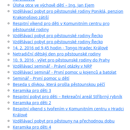
Úloha otce ve výchově dětí – Ing. Jan Ejem
Vzdělávací pobyt pro pěstounské rodiny Poniklá, penzion
Krakonošovo zátiší
Respitní víkend pro děti v Komunitním centru pro
pěstounské rodiny
Vzdělávací pobyt pro pěstounské rodiny Řecko
Vzdělávací pobyt pro pěstounské rodiny Řecko
14. 2. 2016 od 9,45 hodin - Tongo Hradec Králové
Netradiční dětský den pro pěstounské rodiny
10. 9. 2016 - výlet pro pěstounské rodiny do Prahy
Vzdělávací seminář - Právní otázky v NRP
Vzdělávací seminář - První pomoc u kojenců a batolat
Seminář - První pomoc u dětí
Beseda s dívkou, která prošla pěstounskou péčí
Keramika pro děti 3
Respitní pobyt pro děti – Rekreační areál Stříbrný rybník
Keramika pro děti 2
Respitní víkend s tvořením v Komunitním centru v Hradci
Králové
Vzdělávací pobyt pro pěstouny na přechodnou dobu
Keramika pro děti 4