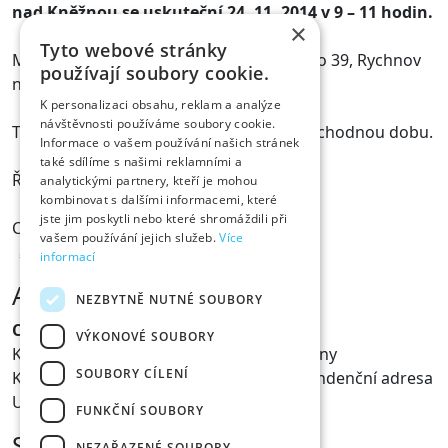
nad Kněžnou se uskuteční 24. 11. 2014 v 9 – 11 hodin.
×
Tyto webové stránky
Místo konání: Centrum 5KA, Komenského 39, Rychnov
používají soubory cookie.
nad Kněžnou.
K personalizaci obsahu, reklam a analýze
návštěvnosti používáme soubory cookie.
Téma: Aktuální potřeby pěstounů na přechodnou dobu.
Informace o vašem používání našich stránek
také sdílíme s našimi reklamními a
Řízená beseda.
analytickými partnery, kteří je mohou
kombinovat s dalšími informacemi, které
jste jim poskytli nebo které shromáždili při
Cena: 250 Kč.
vašem používání jejich služeb.
Více
informací
Adresa
NEZBYTNĚ NUTNÉ SOUBORY
Centrum pěstounských rodin z.s.
VÝKONOVÉ SOUBORY
Komunitní centrum pro pěstounské rodiny
SOUBORY CÍLENÍ
Kancelář občanského sdružení, korespondenční adresa
U Náhona 329/18, 503 01 Hradec Králové
FUNKČNÍ SOUBORY
Sídlo spolku
NEZAŘAZENÉ SOUBORY