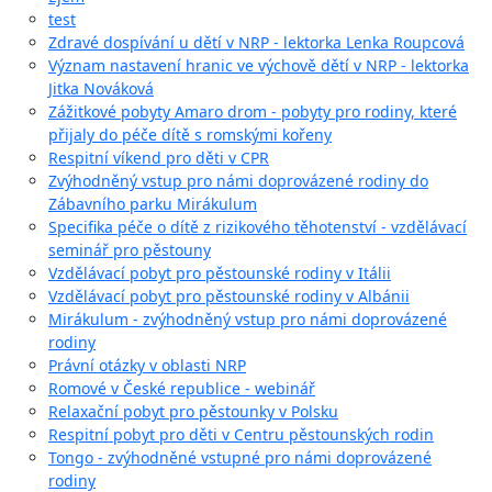
test
Zdravé dospívání u dětí v NRP - lektorka Lenka Roupcová
Význam nastavení hranic ve výchově dětí v NRP - lektorka
Jitka Nováková
Zážitkové pobyty Amaro drom - pobyty pro rodiny, které
přijaly do péče dítě s romskými kořeny
Respitní víkend pro děti v CPR
Zvýhodněný vstup pro námi doprovázené rodiny do
Zábavního parku Mirákulum
Specifika péče o dítě z rizikového těhotenství - vzdělávací
seminář pro pěstouny
Vzdělávací pobyt pro pěstounské rodiny v Itálii
Vzdělávací pobyt pro pěstounské rodiny v Albánii
Mirákulum - zvýhodněný vstup pro námi doprovázené
rodiny
Právní otázky v oblasti NRP
Romové v České republice - webinář
Relaxační pobyt pro pěstounky v Polsku
Respitní pobyt pro děti v Centru pěstounských rodin
Tongo - zvýhodněné vstupné pro námi doprovázené
rodiny