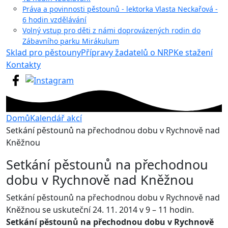
Práva a povinnosti pěstounů - lektorka Vlasta Neckařová -
6 hodin vzdělávání
Volný vstup pro děti z námi doprovázených rodin do
Zábavního parku Mirákulum
Sklad pro pěstouny
Přípravy žadatelů o NRP
Ke stažení
Kontakty
Domů
Kalendář akcí
Setkání pěstounů na přechodnou dobu v Rychnově nad
Kněžnou
Setkání pěstounů na přechodnou
dobu v Rychnově nad Kněžnou
Setkání pěstounů na přechodnou dobu v Rychnově nad
Kněžnou se uskuteční 24. 11. 2014 v 9 – 11 hodin.
Setkání pěstounů na přechodnou dobu v Rychnově