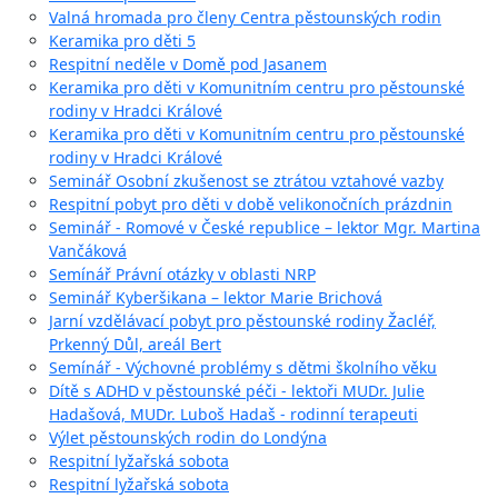
Valná hromada pro členy Centra pěstounských rodin
Keramika pro děti 5
Respitní neděle v Domě pod Jasanem
Keramika pro děti v Komunitním centru pro pěstounské
rodiny v Hradci Králové
Keramika pro děti v Komunitním centru pro pěstounské
rodiny v Hradci Králové
Seminář Osobní zkušenost se ztrátou vztahové vazby
Respitní pobyt pro děti v době velikonočních prázdnin
Seminář - Romové v České republice – lektor Mgr. Martina
Vančáková
Semínář Právní otázky v oblasti NRP
Seminář Kyberšikana – lektor Marie Brichová
Jarní vzdělávací pobyt pro pěstounské rodiny Žacléř,
Prkenný Důl, areál Bert
Semínář - Výchovné problémy s dětmi školního věku
Dítě s ADHD v pěstounské péči - lektoři MUDr. Julie
Hadašová, MUDr. Luboš Hadaš - rodinní terapeuti
Výlet pěstounských rodin do Londýna
Respitní lyžařská sobota
Respitní lyžařská sobota