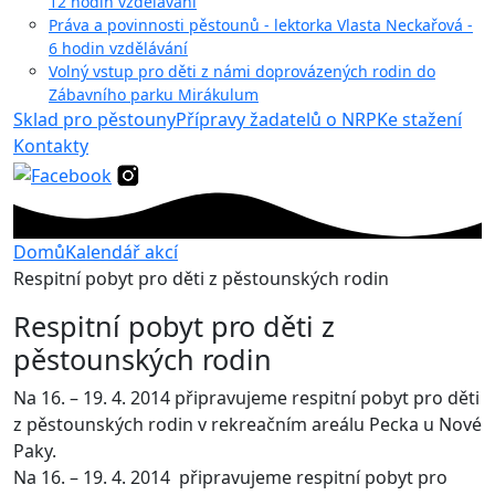
12 hodin vzdělávání
Práva a povinnosti pěstounů - lektorka Vlasta Neckařová -
6 hodin vzdělávání
Volný vstup pro děti z námi doprovázených rodin do
Zábavního parku Mirákulum
Sklad pro pěstouny
Přípravy žadatelů o NRP
Ke stažení
Kontakty
Domů
Kalendář akcí
Respitní pobyt pro děti z pěstounských rodin
Respitní pobyt pro děti z
pěstounských rodin
Na 16. – 19. 4. 2014 připravujeme respitní pobyt pro děti
z pěstounských rodin v rekreačním areálu Pecka u Nové
Paky.
Na 16. – 19. 4. 2014 připravujeme respitní pobyt pro