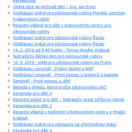
Kerekešová
Úloha otce ve výchově dětí – Ing. Jan Ejem
Vzdělávací pobyt pro pěstounské rodiny Poniklá, penzion
Krakonošovo zátiší
Respitní víkend pro děti v Komunitním centru pro
pěstounské rodiny
Vzdělávací pobyt pro pěstounské rodiny Řecko
Vzdělávací pobyt pro pěstounské rodiny Řecko
14. 2. 2016 od 9,45 hodin - Tongo Hradec Králové
Netradiční dětský den pro pěstounské rodiny
10. 9. 2016 - výlet pro pěstounské rodiny do Prahy
Vzdělávací seminář - Právní otázky v NRP
Vzdělávací seminář - První pomoc u kojenců a batolat
Seminář - První pomoc u dětí
Beseda s dívkou, která prošla pěstounskou péčí
Keramika pro děti 3
Respitní pobyt pro děti – Rekreační areál Stříbrný rybník
Keramika pro děti 2
Respitní víkend s tvořením v Komunitním centru v Hradci
Králové
Vzdělávací pobyt pro pěstouny na přechodnou dobu
Keramika pro děti 4