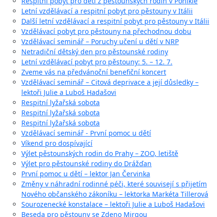
Respitní pobyt pro děti z pěstounských rodin v Poniklé
Letní vzdělávací a respitní pobyt pro pěstouny v Itálii
Další letní vzdělávací a respitní pobyt pro pěstouny v Itálii
Vzdělávací pobyt pro pěstouny na přechodnou dobu
Vzdělávací seminář – Poruchy učení u dětí v NRP
Netradiční dětský den pro pěstounské rodiny
Letní vzdělávací pobyt pro pěstouny: 5. – 12. 7.
Zveme vás na předvánoční benefiční koncert
Vzdělávací seminář – Citová deprivace a její důsledky –
lektoři Julie a Luboš Hadašovi
Respitní lyžařská sobota
Respitní lyžařská sobota
Respitní lyžařská sobota
Vzdělávací seminář - První pomoc u dětí
Víkend pro dospívající
Výlet pěstounských rodin do Prahy – ZOO, letiště
Výlet pro pěstounské rodiny do Drážďan
První pomoc u dětí – lektor Jan Červinka
Změny v náhradní rodinné péči, které souvisejí s přijetím
Nového občanského zákoníku – lektorka Markéta Tillerová
Sourozenecké konstalace – lektoři Julie a Luboš Hadašovi
Beseda pro pěstouny se Zdeno Mirgou