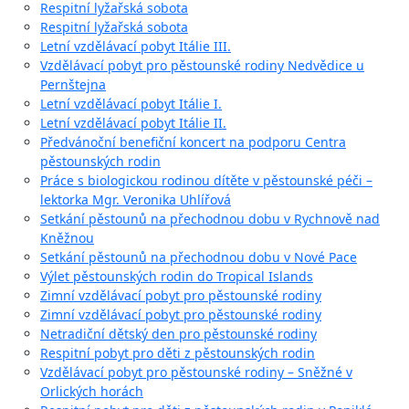
Respitní lyžařská sobota
Respitní lyžařská sobota
Letní vzdělávací pobyt Itálie III.
Vzdělávací pobyt pro pěstounské rodiny Nedvědice u
Pernštejna
Letní vzdělávací pobyt Itálie I.
Letní vzdělávací pobyt Itálie II.
Předvánoční benefiční koncert na podporu Centra
pěstounských rodin
Práce s biologickou rodinou dítěte v pěstounské péči –
lektorka Mgr. Veronika Uhlířová
Setkání pěstounů na přechodnou dobu v Rychnově nad
Kněžnou
Setkání pěstounů na přechodnou dobu v Nové Pace
Výlet pěstounských rodin do Tropical Islands
Zimní vzdělávací pobyt pro pěstounské rodiny
Zimní vzdělávací pobyt pro pěstounské rodiny
Netradiční dětský den pro pěstounské rodiny
Respitní pobyt pro děti z pěstounských rodin
Vzdělávací pobyt pro pěstounské rodiny – Sněžné v
Orlických horách