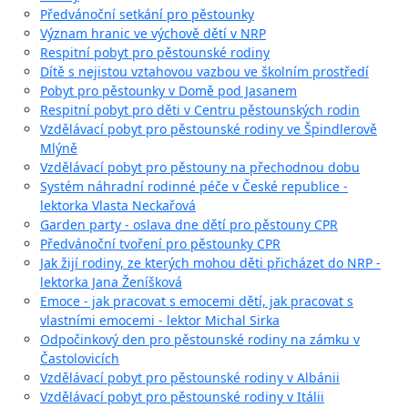
Předvánoční setkání pro pěstounky
Význam hranic ve výchově dětí v NRP
Respitní pobyt pro pěstounské rodiny
Dítě s nejistou vztahovou vazbou ve školním prostředí
Pobyt pro pěstounky v Domě pod Jasanem
Respitní pobyt pro děti v Centru pěstounských rodin
Vzdělávací pobyt pro pěstounské rodiny ve Špindlerově
Mlýně
Vzdělávací pobyt pro pěstouny na přechodnou dobu
Systém náhradní rodinné péče v České republice -
lektorka Vlasta Neckařová
Garden party - oslava dne dětí pro pěstouny CPR
Předvánoční tvoření pro pěstounky CPR
Jak žijí rodiny, ze kterých mohou děti přicházet do NRP -
lektorka Jana Ženíšková
Emoce - jak pracovat s emocemi dětí, jak pracovat s
vlastními emocemi - lektor Michal Sirka
Odpočinkový den pro pěstounské rodiny na zámku v
Častolovicích
Vzdělávací pobyt pro pěstounské rodiny v Albánii
Vzdělávací pobyt pro pěstounské rodiny v Itálii