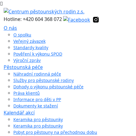
Hotline: +420 604 368 072
O nás
O spolku
Veřejný závazek
Standardy kvality
Pověření k výkonu SPOD
Výroční zpráv
Pěstounská péče
Náhradní rodinná péče
Služby pro pěstounské rodiny
Dohody o výkonu pěstounské péče
Práva klientů
Informace pro děti v PP
Dokumenty ke stažení
Kalendář akcí
Keramika pro pěstounky
Keramika pro pěstounky
Pobyt pro pěstouny na přechodnou dobu