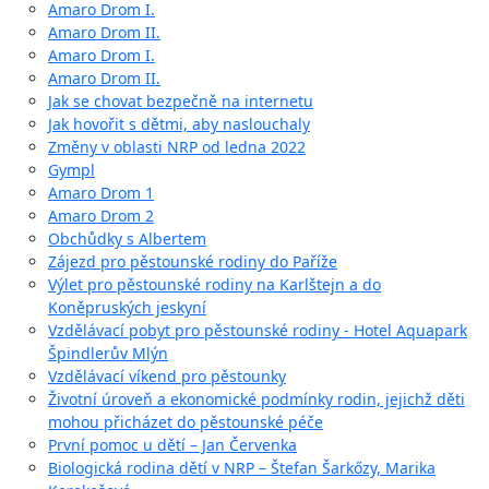
Amaro Drom I.
Amaro Drom II.
Amaro Drom I.
Amaro Drom II.
Jak se chovat bezpečně na internetu
Jak hovořit s dětmi, aby naslouchaly
Změny v oblasti NRP od ledna 2022
Gympl
Amaro Drom 1
Amaro Drom 2
Obchůdky s Albertem
Zájezd pro pěstounské rodiny do Paříže
Výlet pro pěstounské rodiny na Karlštejn a do
Koněpruských jeskyní
Vzdělávací pobyt pro pěstounské rodiny - Hotel Aquapark
Špindlerův Mlýn
Vzdělávací víkend pro pěstounky
Životní úroveň a ekonomické podmínky rodin, jejichž děti
mohou přicházet do pěstounské péče
První pomoc u dětí – Jan Červenka
Biologická rodina dětí v NRP – Štefan Šarkőzy, Marika