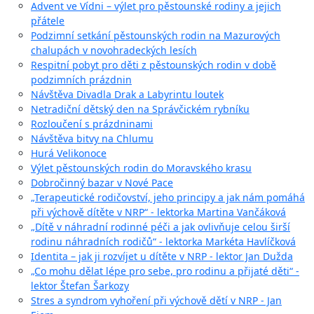
Advent ve Vídni – výlet pro pěstounské rodiny a jejich
přátele
Podzimní setkání pěstounských rodin na Mazurových
chalupách v novohradeckých lesích
Respitní pobyt pro děti z pěstounských rodin v době
podzimních prázdnin
Návštěva Divadla Drak a Labyrintu loutek
Netradiční dětský den na Správčickém rybníku
Rozloučení s prázdninami
Návštěva bitvy na Chlumu
Hurá Velikonoce
Výlet pěstounských rodin do Moravského krasu
Dobročinný bazar v Nové Pace
„Terapeutické rodičovství, jeho principy a jak nám pomáhá
při výchově dítěte v NRP“ - lektorka Martina Vančáková
„Dítě v náhradní rodinné péči a jak ovlivňuje celou širší
rodinu náhradních rodičů“ - lektorka Markéta Havlíčková
Identita – jak ji rozvíjet u dítěte v NRP - lektor Jan Dužda
„Co mohu dělat lépe pro sebe, pro rodinu a přijaté děti“ -
lektor Štefan Šarkozy
Stres a syndrom vyhoření při výchově dětí v NRP - Jan