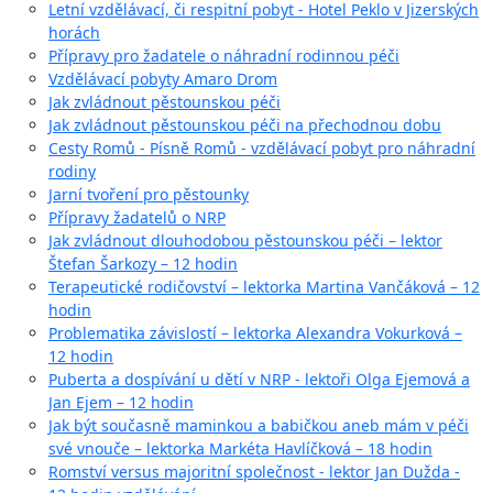
Letní vzdělávací, či respitní pobyt - Hotel Peklo v Jizerských
horách
Přípravy pro žadatele o náhradní rodinnou péči
Vzdělávací pobyty Amaro Drom
Jak zvládnout pěstounskou péči
Jak zvládnout pěstounskou péči na přechodnou dobu
Cesty Romů - Písně Romů - vzdělávací pobyt pro náhradní
rodiny
Jarní tvoření pro pěstounky
Přípravy žadatelů o NRP
Jak zvládnout dlouhodobou pěstounskou péči – lektor
Štefan Šarkozy – 12 hodin
Terapeutické rodičovství – lektorka Martina Vančáková – 12
hodin
Problematika závislostí – lektorka Alexandra Vokurková –
12 hodin
Puberta a dospívání u dětí v NRP - lektoři Olga Ejemová a
Jan Ejem – 12 hodin
Jak být současně maminkou a babičkou aneb mám v péči
své vnouče – lektorka Markéta Havlíčková – 18 hodin
Romství versus majoritní společnost - lektor Jan Dužda -