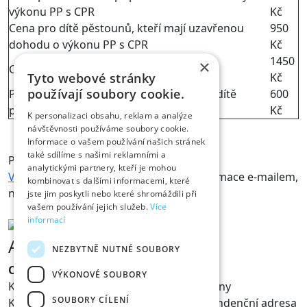
výkonu PP s CPR
Kč
Cena pro dítě pěstounů, kteří mají uzavřenou
950
dohodu o výkonu PP s CPR
Kč
1450
×
Cena pro ostatní děti
Tyto webové stránky
Kč
používají soubory cookie.
Příplatek za osobní asistenta, pokud ho dítě
600
potřebuje
Kč
K personalizaci obsahu, reklam a analýze
návštěvnosti používáme soubory cookie.
Informace o vašem používání našich stránek
také sdílíme s našimi reklamními a
Přihlášky posílejte obratem na
analytickými partnery, kteří je mohou
Vlasta@pestounskerodiny.cz
, bližší informace e-mailem,
kombinovat s dalšími informacemi, které
nebo na telefonu 604 368 072.
jste jim poskytli nebo které shromáždili při
vašem používání jejich služeb.
Více
informací
Adresa
NEZBYTNĚ NUTNÉ SOUBORY
Centrum pěstounských rodin z.s.
VÝKONOVÉ SOUBORY
Komunitní centrum pro pěstounské rodiny
SOUBORY CÍLENÍ
Kancelář občanského sdružení, korespondenční adresa