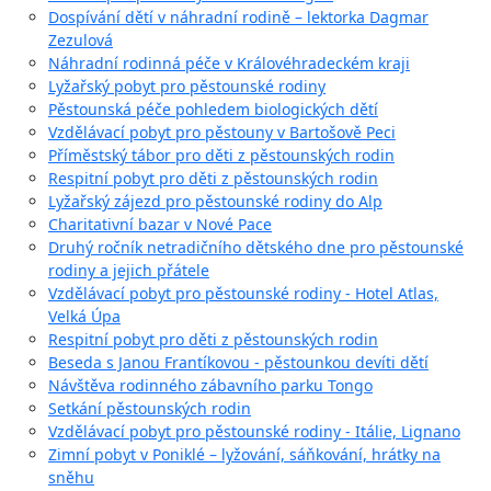
Dospívání dětí v náhradní rodině – lektorka Dagmar
Zezulová
Náhradní rodinná péče v Královéhradeckém kraji
Lyžařský pobyt pro pěstounské rodiny
Pěstounská péče pohledem biologických dětí
Vzdělávací pobyt pro pěstouny v Bartošově Peci
Příměstský tábor pro děti z pěstounských rodin
Respitní pobyt pro děti z pěstounských rodin
Lyžařský zájezd pro pěstounské rodiny do Alp
Charitativní bazar v Nové Pace
Druhý ročník netradičního dětského dne pro pěstounské
rodiny a jejich přátele
Vzdělávací pobyt pro pěstounské rodiny - Hotel Atlas,
Velká Úpa
Respitní pobyt pro děti z pěstounských rodin
Beseda s Janou Frantíkovou - pěstounkou devíti dětí
Návštěva rodinného zábavního parku Tongo
Setkání pěstounských rodin
Vzdělávací pobyt pro pěstounské rodiny - Itálie, Lignano
Zimní pobyt v Poniklé – lyžování, sáňkování, hrátky na
sněhu