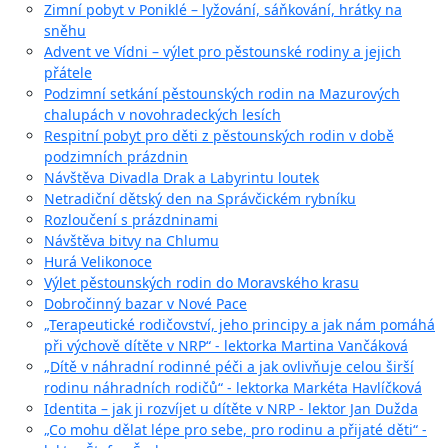
Zimní pobyt v Poniklé – lyžování, sáňkování, hrátky na
sněhu
Advent ve Vídni – výlet pro pěstounské rodiny a jejich
přátele
Podzimní setkání pěstounských rodin na Mazurových
chalupách v novohradeckých lesích
Respitní pobyt pro děti z pěstounských rodin v době
podzimních prázdnin
Návštěva Divadla Drak a Labyrintu loutek
Netradiční dětský den na Správčickém rybníku
Rozloučení s prázdninami
Návštěva bitvy na Chlumu
Hurá Velikonoce
Výlet pěstounských rodin do Moravského krasu
Dobročinný bazar v Nové Pace
„Terapeutické rodičovství, jeho principy a jak nám pomáhá
při výchově dítěte v NRP“ - lektorka Martina Vančáková
„Dítě v náhradní rodinné péči a jak ovlivňuje celou širší
rodinu náhradních rodičů“ - lektorka Markéta Havlíčková
Identita – jak ji rozvíjet u dítěte v NRP - lektor Jan Dužda
„Co mohu dělat lépe pro sebe, pro rodinu a přijaté děti“ -