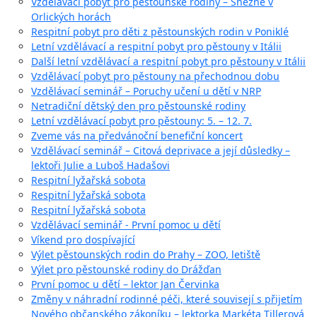
Vzdělávací pobyt pro pěstounské rodiny – Sněžné v
Orlických horách
Respitní pobyt pro děti z pěstounských rodin v Poniklé
Letní vzdělávací a respitní pobyt pro pěstouny v Itálii
Další letní vzdělávací a respitní pobyt pro pěstouny v Itálii
Vzdělávací pobyt pro pěstouny na přechodnou dobu
Vzdělávací seminář – Poruchy učení u dětí v NRP
Netradiční dětský den pro pěstounské rodiny
Letní vzdělávací pobyt pro pěstouny: 5. – 12. 7.
Zveme vás na předvánoční benefiční koncert
Vzdělávací seminář – Citová deprivace a její důsledky –
lektoři Julie a Luboš Hadašovi
Respitní lyžařská sobota
Respitní lyžařská sobota
Respitní lyžařská sobota
Vzdělávací seminář - První pomoc u dětí
Víkend pro dospívající
Výlet pěstounských rodin do Prahy – ZOO, letiště
Výlet pro pěstounské rodiny do Drážďan
První pomoc u dětí – lektor Jan Červinka
Změny v náhradní rodinné péči, které souvisejí s přijetím
Nového občanského zákoníku – lektorka Markéta Tillerová