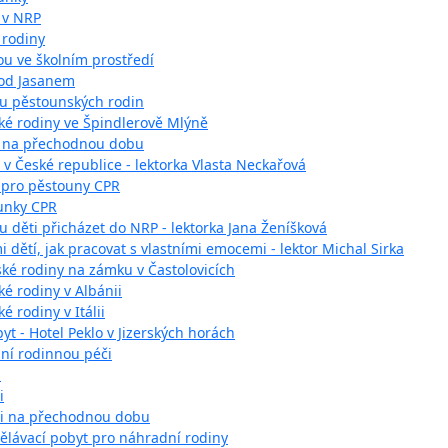
 v NRP
 rodiny
ou ve školním prostředí
pod Jasanem
ru pěstounských rodin
ké rodiny ve Špindlerově Mlýně
y na přechodnou dobu
v České republice - lektorka Vlasta Neckařová
í pro pěstouny CPR
unky CPR
ou děti přicházet do NRP - lektorka Jana Ženíšková
 dětí, jak pracovat s vlastními emocemi - lektor Michal Sirka
é rodiny na zámku v Častolovicích
é rodiny v Albánii
 rodiny v Itálii
byt - Hotel Peklo v Jizerských horách
dní rodinnou péči
m
i
či na přechodnou dobu
ělávací pobyt pro náhradní rodiny