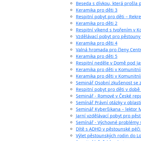
Beseda s dívkou, která prošla
Keramika pro děti 3
Respitní pobyt pro děti – Rekre
Keramika pro děti 2
Respitní víkend s tvořením v 
Vzdělávací pobyt pro pěstoun
Keramika pro děti 4
Valná hromada pro členy Cent
Keramika pro děti 5
Respitní neděle v Domě pod J
Keramika pro děti v Komunitní
Keramika pro děti v Komunitní
Seminář Osobní zkušenost se z
Respitní pobyt pro děti v době
Seminář - Romové v České repu
Semínář Právní otázky v oblast
Seminář Kyberšikana – lektor 
Jarní vzdělávací pobyt pro pěst
Semínář - Výchovné problémy s
Dítě s ADHD v pěstounské péči 
Výlet pěstounských rodin do 