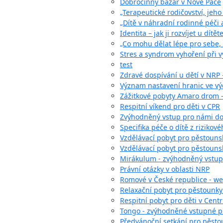
Dobročinný bazar v Nové Pace
„Terapeutické rodičovství, jeh
„Dítě v náhradní rodinné péči a
Identita – jak ji rozvíjet u dítě
„Co mohu dělat lépe pro sebe, p
Stres a syndrom vyhoření při v
test
Zdravé dospívání u dětí v NRP 
Význam nastavení hranic ve výc
Zážitkové pobyty Amaro drom - 
Respitní víkend pro děti v CPR
Zvýhodněný vstup pro námi d
Specifika péče o dítě z rizikov
Vzdělávací pobyt pro pěstounské
Vzdělávací pobyt pro pěstounsk
Mirákulum - zvýhodněný vstup
Právní otázky v oblasti NRP
Romové v České republice - w
Relaxační pobyt pro pěstounky
Respitní pobyt pro děti v Cent
Tongo - zvýhodněné vstupné p
Předvánoční setkání pro pěsto