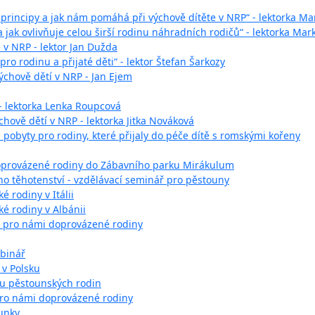
o principy a jak nám pomáhá při výchově dítěte v NRP“ - lektorka M
 jak ovlivňuje celou širší rodinu náhradních rodičů“ - lektorka Mar
te v NRP - lektor Jan Dužda
ro rodinu a přijaté děti“ - lektor Štefan Šarkozy
ýchově dětí v NRP - Jan Ejem
- lektorka Lenka Roupcová
hově dětí v NRP - lektorka Jitka Nováková
pobyty pro rodiny, které přijaly do péče dítě s romskými kořeny
oprovázené rodiny do Zábavního parku Mirákulum
ého těhotenství - vzdělávací seminář pro pěstouny
 rodiny v Itálii
é rodiny v Albánii
 pro námi doprovázené rodiny
ebinář
 v Polsku
ru pěstounských rodin
ro námi doprovázené rodiny
unky