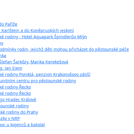
do Paříže
 Karlštejn a do Koněpruských jeskyní
ké rodiny - Hotel Aquapark Špindlerův Mlýn
ky
odmínky rodin, jejichž děti mohou přicházet do pěstounské péče
enka
 Štefan Šarkőzy, Marika Kerekešová
ng. Jan Ejem
é rodiny Poniklá, penzion Krakonošovo zátiší
munitním centru pro pěstounské rodiny
ké rodiny Řecko
ké rodiny Řecko
ngo Hradec Králové
tounské rodiny
nské rodiny do Prahy
ázky v NRP
oc u kojenců a batolat