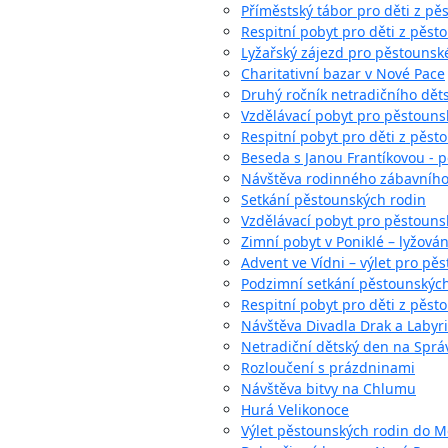
Příměstský tábor pro děti z pě
Respitní pobyt pro děti z pěst
Lyžařský zájezd pro pěstounsk
Charitativní bazar v Nové Pace
Druhý ročník netradičního děts
Vzdělávací pobyt pro pěstounsk
Respitní pobyt pro děti z pěst
Beseda s Janou Frantíkovou - p
Návštěva rodinného zábavníh
Setkání pěstounských rodin
Vzdělávací pobyt pro pěstounsk
Zimní pobyt v Poniklé – lyžová
Advent ve Vídni – výlet pro pěs
Podzimní setkání pěstounskýc
Respitní pobyt pro děti z pěs
Návštěva Divadla Drak a Labyri
Netradiční dětský den na Sprá
Rozloučení s prázdninami
Návštěva bitvy na Chlumu
Hurá Velikonoce
Výlet pěstounských rodin do 