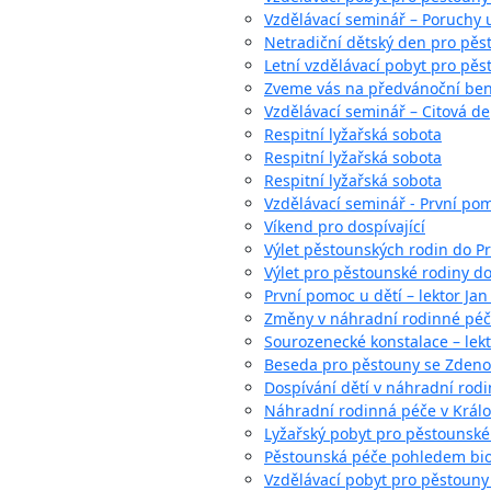
Vzdělávací seminář – Poruchy 
Netradiční dětský den pro pěs
Letní vzdělávací pobyt pro pěst
Zveme vás na předvánoční bene
Vzdělávací seminář – Citová dep
Respitní lyžařská sobota
Respitní lyžařská sobota
Respitní lyžařská sobota
Vzdělávací seminář - První pom
Víkend pro dospívající
Výlet pěstounských rodin do Pr
Výlet pro pěstounské rodiny d
První pomoc u dětí – lektor Jan
Změny v náhradní rodinné péči,
Sourozenecké konstalace – lekt
Beseda pro pěstouny se Zden
Dospívání dětí v náhradní rod
Náhradní rodinná péče v Král
Lyžařský pobyt pro pěstounské
Pěstounská péče pohledem bio
Vzdělávací pobyt pro pěstouny 