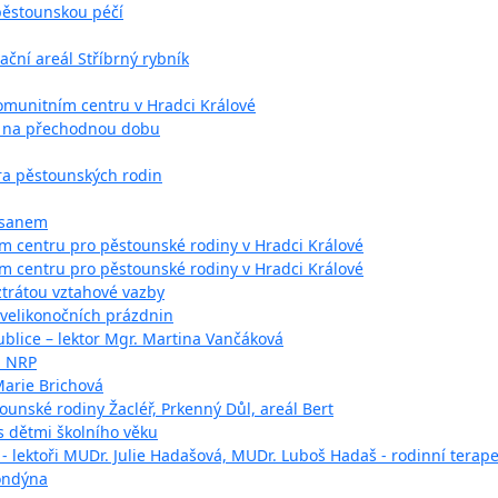
 pěstounskou péčí
ační areál Stříbrný rybník
Komunitním centru v Hradci Králové
y na přechodnou dobu
ra pěstounských rodin
asanem
m centru pro pěstounské rodiny v Hradci Králové
m centru pro pěstounské rodiny v Hradci Králové
trátou vztahové vazby
 velikonočních prázdnin
blice – lektor Mgr. Martina Vančáková
i NRP
Marie Brichová
ounské rodiny Žacléř, Prkenný Důl, areál Bert
 dětmi školního věku
- lektoři MUDr. Julie Hadašová, MUDr. Luboš Hadaš - rodinní terape
Londýna