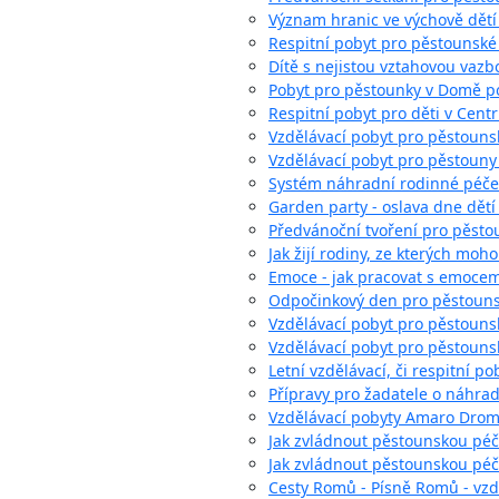
Význam hranic ve výchově dětí
Respitní pobyt pro pěstounské
Dítě s nejistou vztahovou vazb
Pobyt pro pěstounky v Domě 
Respitní pobyt pro děti v Cent
Vzdělávací pobyt pro pěstouns
Vzdělávací pobyt pro pěstoun
Systém náhradní rodinné péče 
Garden party - oslava dne dět
Předvánoční tvoření pro pěsto
Jak žijí rodiny, ze kterých moh
Emoce - jak pracovat s emocemi
Odpočinkový den pro pěstounsk
Vzdělávací pobyt pro pěstounsk
Vzdělávací pobyt pro pěstounské
Letní vzdělávací, či respitní po
Přípravy pro žadatele o náhra
Vzdělávací pobyty Amaro Dro
Jak zvládnout pěstounskou péč
Jak zvládnout pěstounskou pé
Cesty Romů - Písně Romů - vzd