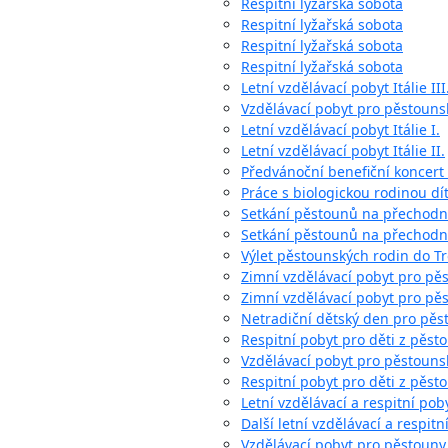
Respitní lyžařská sobota
Respitní lyžařská sobota
Respitní lyžařská sobota
Respitní lyžařská sobota
Letní vzdělávací pobyt Itálie III
Vzdělávací pobyt pro pěstouns
Letní vzdělávací pobyt Itálie I.
Letní vzdělávací pobyt Itálie II.
Předvánoční benefiční koncert
Práce s biologickou rodinou dí
Setkání pěstounů na přechod
Setkání pěstounů na přechodn
Výlet pěstounských rodin do Tr
Zimní vzdělávací pobyt pro pě
Zimní vzdělávací pobyt pro pě
Netradiční dětský den pro pěs
Respitní pobyt pro děti z pěst
Vzdělávací pobyt pro pěstouns
Respitní pobyt pro děti z pěst
Letní vzdělávací a respitní poby
Další letní vzdělávací a respitn
Vzdělávací pobyt pro pěstoun