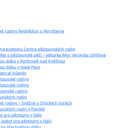
.
ké rodiny Nedvědice u Pernštejna
 na podporu Centra pěstounských rodin
těte v pěstounské péči – lektorka Mgr. Veronika Uhlířová
nou dobu v Rychnově nad Kněžnou
ou dobu v Nové Pace
opical Islands
stounské rodiny
stounské rodiny
tounské rodiny
ounských rodin
ké rodiny – Sněžné v Orlických horách
ounských rodin v Poniklé
t pro pěstouny v Itálii
í pobyt pro pěstouny v Itálii
y na přechodnou dobu