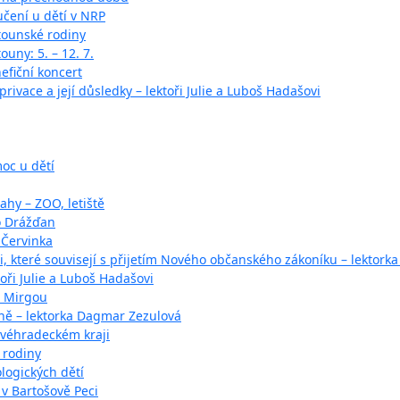
učení u dětí v NRP
tounské rodiny
ouny: 5. – 12. 7.
fiční koncert
rivace a její důsledky – lektoři Julie a Luboš Hadašovi
oc u dětí
ahy – ZOO, letiště
o Drážďan
 Červinka
 které souvisejí s přijetím Nového občanského zákoníku – lektorka
oři Julie a Luboš Hadašovi
o Mirgou
ině – lektorka Dagmar Zezulová
ovéhradeckém kraji
 rodiny
logických dětí
v Bartošově Peci