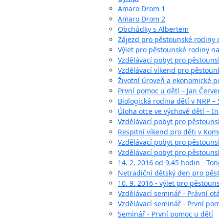
Amaro Drom 1
Amaro Drom 2
Obchůdky s Albertem
Zájezd pro pěstounské rodiny 
Výlet pro pěstounské rodiny na
Vzdělávací pobyt pro pěstouns
Vzdělávací víkend pro pěstoun
Životní úroveň a ekonomické p
První pomoc u dětí – Jan Červ
Biologická rodina dětí v NRP –
Úloha otce ve výchově dětí – I
Vzdělávací pobyt pro pěstounsk
Respitní víkend pro děti v Ko
Vzdělávací pobyt pro pěstouns
Vzdělávací pobyt pro pěstouns
14. 2. 2016 od 9,45 hodin - To
Netradiční dětský den pro pěs
10. 9. 2016 - výlet pro pěstou
Vzdělávací seminář - Právní ot
Vzdělávací seminář - První pom
Seminář - První pomoc u dětí