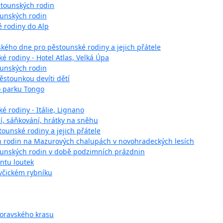
stounských rodin
ounských rodin
é rodiny do Alp
kého dne pro pěstounské rodiny a jejich přátele
é rodiny - Hotel Atlas, Velká Úpa
ounských rodin
ěstounkou devíti dětí
o parku Tongo
é rodiny - Itálie, Lignano
ní, sáňkování, hrátky na sněhu
tounské rodiny a jejich přátele
h rodin na Mazurových chalupách v novohradeckých lesích
tounských rodin v době podzimních prázdnin
ntu loutek
včickém rybníku
Moravského krasu