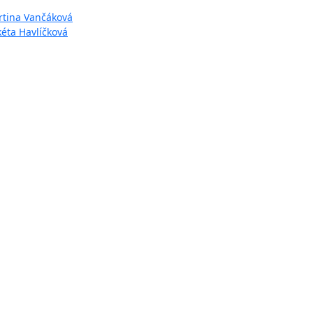
artina Vančáková
kéta Havlíčková