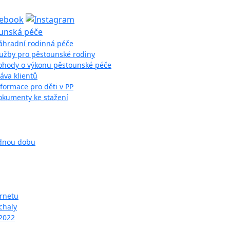
unská péče
áhradní rodinná péče
lužby pro pěstounské rodiny
ohody o výkonu pěstounské péče
áva klientů
formace pro děti v PP
okumenty ke stažení
odnou dobu
ernetu
chaly
 2022