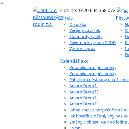
Hotline: +420 604 368 072
O nás
Pěsto
O spolku
N
Veřejný závazek
S
Standardy kvality
D
Pověření k výkonu SPOD
Pr
Výroční zpráv
In
D
Kalendář akcí
Keramika pro pěstounky
Keramika pro pěstounky
Pobyt pro pěstouny na přech
Amaro Drom I.
Amaro Drom II.
Amaro Drom I.
Amaro Drom II.
Jak se chovat bezpečně na int
Jak hovořit s dětmi, aby naslou
Změny v oblasti NRP od ledna
Gympl