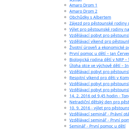
Amaro Drom 1
Amaro Drom 2
Obchůdky s Albertem
Zájezd pro pěstounské rodiny 
Výlet pro pěstounské rodiny na
Vzdělávací pobyt pro pěstouns
Vzdělávací víkend pro pěstoun
Životní úroveň a ekonomické p
První pomoc u dětí – Jan Červ
Biologická rodina dětí v NRP –
Úloha otce ve výchově dětí – I
Vzdělávací pobyt pro pěstounsk
Respitní víkend pro děti v Ko
Vzdělávací pobyt pro pěstouns
Vzdělávací pobyt pro pěstouns
14. 2. 2016 od 9,45 hodin - To
Netradiční dětský den pro pěs
10. 9. 2016 - výlet pro pěstou
Vzdělávací seminář - Právní ot
Vzdělávací seminář - První pom
Seminář - První pomoc u dětí