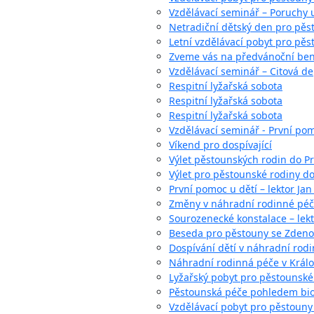
Vzdělávací seminář – Poruchy 
Netradiční dětský den pro pěs
Letní vzdělávací pobyt pro pěst
Zveme vás na předvánoční bene
Vzdělávací seminář – Citová dep
Respitní lyžařská sobota
Respitní lyžařská sobota
Respitní lyžařská sobota
Vzdělávací seminář - První pom
Víkend pro dospívající
Výlet pěstounských rodin do Pr
Výlet pro pěstounské rodiny d
První pomoc u dětí – lektor Jan
Změny v náhradní rodinné péči,
Sourozenecké konstalace – lekt
Beseda pro pěstouny se Zden
Dospívání dětí v náhradní rod
Náhradní rodinná péče v Král
Lyžařský pobyt pro pěstounské
Pěstounská péče pohledem bio
Vzdělávací pobyt pro pěstouny 