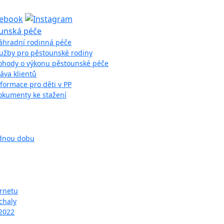
unská péče
áhradní rodinná péče
lužby pro pěstounské rodiny
ohody o výkonu pěstounské péče
áva klientů
formace pro děti v PP
okumenty ke stažení
odnou dobu
ernetu
chaly
 2022