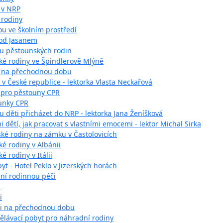
 v NRP
 rodiny
ou ve školním prostředí
pod Jasanem
ru pěstounských rodin
ké rodiny ve Špindlerově Mlýně
y na přechodnou dobu
v České republice - lektorka Vlasta Neckařová
í pro pěstouny CPR
unky CPR
ou děti přicházet do NRP - lektorka Jana Ženíšková
 dětí, jak pracovat s vlastními emocemi - lektor Michal Sirka
é rodiny na zámku v Častolovicích
é rodiny v Albánii
 rodiny v Itálii
byt - Hotel Peklo v Jizerských horách
dní rodinnou péči
m
i
či na přechodnou dobu
ělávací pobyt pro náhradní rodiny