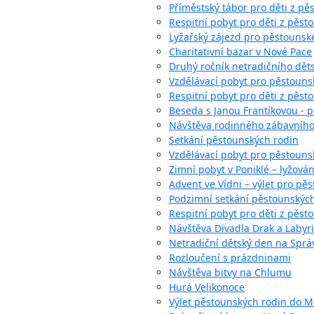
Příměstský tábor pro děti z pě
Respitní pobyt pro děti z pěst
Lyžařský zájezd pro pěstounsk
Charitativní bazar v Nové Pace
Druhý ročník netradičního děts
Vzdělávací pobyt pro pěstounsk
Respitní pobyt pro děti z pěst
Beseda s Janou Frantíkovou - p
Návštěva rodinného zábavníh
Setkání pěstounských rodin
Vzdělávací pobyt pro pěstounsk
Zimní pobyt v Poniklé – lyžová
Advent ve Vídni – výlet pro pěs
Podzimní setkání pěstounskýc
Respitní pobyt pro děti z pěs
Návštěva Divadla Drak a Labyri
Netradiční dětský den na Sprá
Rozloučení s prázdninami
Návštěva bitvy na Chlumu
Hurá Velikonoce
Výlet pěstounských rodin do 