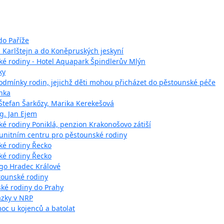
do Paříže
 Karlštejn a do Koněpruských jeskyní
ké rodiny - Hotel Aquapark Špindlerův Mlýn
ky
odmínky rodin, jejichž děti mohou přicházet do pěstounské péče
enka
 Štefan Šarkőzy, Marika Kerekešová
ng. Jan Ejem
é rodiny Poniklá, penzion Krakonošovo zátiší
munitním centru pro pěstounské rodiny
ké rodiny Řecko
ké rodiny Řecko
ngo Hradec Králové
tounské rodiny
nské rodiny do Prahy
ázky v NRP
oc u kojenců a batolat