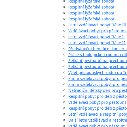
Respitní lyžařská sobota
Respitní lyžařská sobota
Respitní lyžařská sobota
Respitní lyžařská sobota
Letní vzdělávací pobyt Itálie III
Vzdělávací pobyt pro pěstouns
Letní vzdělávací pobyt Itálie I.
Letní vzdělávací pobyt Itálie II.
Předvánoční benefiční koncert
Práce s biologickou rodinou dí
Setkání pěstounů na přechod
Setkání pěstounů na přechodn
Výlet pěstounských rodin do Tr
Zimní vzdělávací pobyt pro pě
Zimní vzdělávací pobyt pro pě
Netradiční dětský den pro pěs
Respitní pobyt pro děti z pěst
Vzdělávací pobyt pro pěstouns
Respitní pobyt pro děti z pěst
Letní vzdělávací a respitní poby
Další letní vzdělávací a respitn
Vzdělávací pobyt pro pěstoun