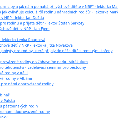
o principy a jak nám pomáhá při výchově dítěte v NRP“ - lektorka M
 jak ovlivňuje celou širší rodinu náhradních rodičů“ - lektorka Mar
te v NRP - lektor Jan Dužda
ro rodinu a přijaté děti“ - lektor Štefan Šarkozy
ýchově dětí v NRP - Jan Ejem
- lektorka Lenka Roupcová
hově dětí v NRP - lektorka Jitka Nováková
pobyty pro rodiny, které přijaly do péče dítě s romskými kořeny
oprovázené rodiny do Zábavního parku Mirákulum
ého těhotenství - vzdělávací seminář pro pěstouny
 rodiny v Itálii
é rodiny v Albánii
 pro námi doprovázené rodiny
ebinář
 v Polsku
ru pěstounských rodin
ro námi doprovázené rodiny
unky