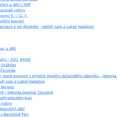
učení u dětí v NRP
tounské rodiny
ouny: 5. – 12. 7.
fiční koncert
rivace a její důsledky – lektoři Julie a Luboš Hadašovi
oc u dětí
ahy – ZOO, letiště
o Drážďan
 Červinka
 které souvisejí s přijetím Nového občanského zákoníku – lektorka
oři Julie a Luboš Hadašovi
o Mirgou
ině – lektorka Dagmar Zezulová
ovéhradeckém kraji
 rodiny
logických dětí
v Bartošově Peci