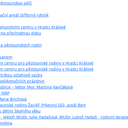
 pěstounskou péčí
ační areál Stříbrný rybník
Komunitním centru v Hradci Králové
y na přechodnou dobu
ra pěstounských rodin
asanem
m centru pro pěstounské rodiny v Hradci Králové
m centru pro pěstounské rodiny v Hradci Králové
trátou vztahové vazby
 velikonočních prázdnin
blice – lektor Mgr. Martina Vančáková
i NRP
Marie Brichová
ounské rodiny Žacléř, Prkenný Důl, areál Bert
 dětmi školního věku
- lektoři MUDr. Julie Hadašová, MUDr. Luboš Hadaš - rodinní terape
Londýna