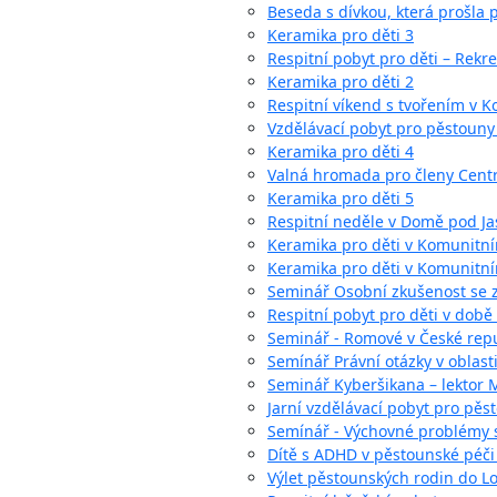
Beseda s dívkou, která prošla
Keramika pro děti 3
Respitní pobyt pro děti – Rekre
Keramika pro děti 2
Respitní víkend s tvořením v 
Vzdělávací pobyt pro pěstoun
Keramika pro děti 4
Valná hromada pro členy Cent
Keramika pro děti 5
Respitní neděle v Domě pod J
Keramika pro děti v Komunitní
Keramika pro děti v Komunitní
Seminář Osobní zkušenost se z
Respitní pobyt pro děti v době
Seminář - Romové v České repu
Semínář Právní otázky v oblast
Seminář Kyberšikana – lektor 
Jarní vzdělávací pobyt pro pěst
Semínář - Výchovné problémy s
Dítě s ADHD v pěstounské péči 
Výlet pěstounských rodin do 