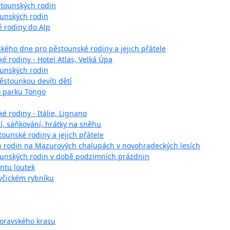
stounských rodin
ounských rodin
é rodiny do Alp
kého dne pro pěstounské rodiny a jejich přátele
é rodiny - Hotel Atlas, Velká Úpa
ounských rodin
ěstounkou devíti dětí
o parku Tongo
é rodiny - Itálie, Lignano
ní, sáňkování, hrátky na sněhu
tounské rodiny a jejich přátele
h rodin na Mazurových chalupách v novohradeckých lesích
tounských rodin v době podzimních prázdnin
ntu loutek
včickém rybníku
Moravského krasu