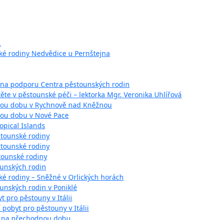
.
ké rodiny Nedvědice u Pernštejna
 na podporu Centra pěstounských rodin
těte v pěstounské péči – lektorka Mgr. Veronika Uhlířová
nou dobu v Rychnově nad Kněžnou
ou dobu v Nové Pace
opical Islands
stounské rodiny
stounské rodiny
tounské rodiny
ounských rodin
ké rodiny – Sněžné v Orlických horách
ounských rodin v Poniklé
t pro pěstouny v Itálii
í pobyt pro pěstouny v Itálii
y na přechodnou dobu