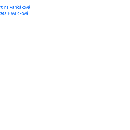
artina Vančáková
kéta Havlíčková