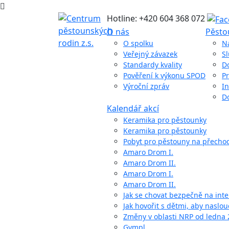
Hotline: +420 604 368 072
O nás
Pěsto
O spolku
N
Veřejný závazek
S
Standardy kvality
D
Pověření k výkonu SPOD
Pr
Výroční zpráv
In
D
Kalendář akcí
Keramika pro pěstounky
Keramika pro pěstounky
Pobyt pro pěstouny na přech
Amaro Drom I.
Amaro Drom II.
Amaro Drom I.
Amaro Drom II.
Jak se chovat bezpečně na int
Jak hovořit s dětmi, aby naslou
Změny v oblasti NRP od ledna
Gympl