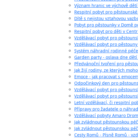
Význam hranic ve výchově dětí
Respitní pobyt pro pěstounské
Dítě s nejistou vztahovou vazb
Pobyt pro pěstounky v Domě 
Respitní pobyt pro děti v Cent
Vzdělávací pobyt pro pěstouns
Vzdělávací pobyt pro pěstoun
Systém náhradní rodinné péče 
Garden party - oslava dne dět
Předvánoční tvoření pro pěsto
Jak žijí rodiny, ze kterých moh
Emoce - jak pracovat s emocemi
Odpočinkový den pro pěstounsk
Vzdělávací pobyt pro pěstounsk
Vzdělávací pobyt pro pěstounské
Letní vzdělávací, či respitní po
Přípravy pro žadatele o náhra
Vzdělávací pobyty Amaro Dro
Jak zvládnout pěstounskou péč
Jak zvládnout pěstounskou pé
Cesty Romů - Písně Romů - vzd